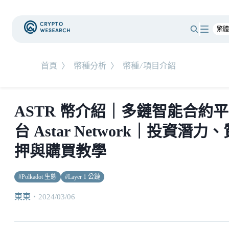
首頁
〉
幣種分析
〉
幣種/項目介紹
ASTR 幣介紹｜多鏈智能合約平
台 Astar Network｜投資潛力、
押與購買教學
#
Polkadot 生態
#
Layer 1 公鏈
東東
・
2024/03/06