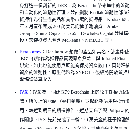
身打造一個創新的 DEX，為 Berachain 帶來集中的流
和自動化的流動性管理，並計劃將 Kodiak 流動性部位
抵押作為衍生性商品和貨幣市場的抵押品，Kodiak 於 2
年 2 月宣布完成 200 萬美元的種子輪融資，Amber
Group、Shima Capital、Dao5、Dewhales Capital 等機
投，天使投資人包含 McKenna、NaniXBT 等。
Beraborrow
：Beraborrow 想做的產品如其名，計畫能使
iBGT 代幣作為抵押品實現零息貸款，與 Infrared Financ
綁定，如此也能使用戶既能夠保持資產敞口，同時釋
資產的流動性。原生代幣為 $NECT，後續將開放質押
取協議清算收入
IVX
：IVX 為一個建立於 Berachain 上的原生期權 AM
議，所設計的 0dte （零日到期）期權能夠讓用戶操作
用、較近到期日的期權操作，近期宣布了與 Puffpaw 
作關係。IVX 先前完成了一輪 120 萬美金的種子輪融
Animoca Ventures 以及 Avid3 領投，其他參與者包含 Bi