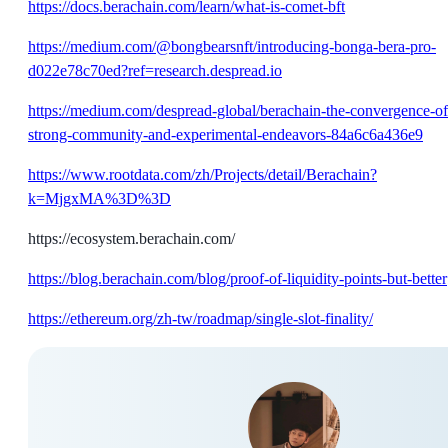
https://docs.berachain.com/learn/what-is-comet-bft
https://medium.com/@bongbearsnft/introducing-bonga-bera-pro-
d022e78c70ed?ref=research.despread.io
https://medium.com/despread-global/berachain-the-convergence-of
strong-community-and-experimental-endeavors-84a6c6a436e9
https://www.rootdata.com/zh/Projects/detail/Berachain?
k=MjgxMA%3D%3D
https://ecosystem.berachain.com/
https://blog.berachain.com/blog/proof-of-liquidity-points-but-better
https://ethereum.org/zh-tw/roadmap/single-slot-finality/