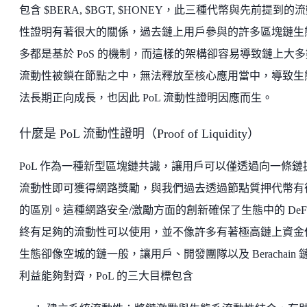
包含 $BERA, $BGT, $HONEY，此三種代幣與先前提到的
性證明有著很大的關係，過去鏈上用戶參與的許多區塊鏈生
多都是基於 PoS 的機制，而這樣的架構卻容易導致鏈上大多
流動性被鎖在節點之中，無法釋放至核心應用當中，導致生
法長期正向成長，也因此 PoL 流動性證明因應而生。
什麼是 PoL 流動性證明（Proof of Liquidity）
PoL 作為一種新型區塊鏈共識，讓用戶可以僅透過向一條鏈
流動性即可獲得網路獎勵，與我們過去透過節點質押代幣有
的區別。這種網路安全/激勵方面的創新確保了生態中的 DeFi
終有足夠的流動性可以使用，並不像許多有著極高鏈上資金
生態卻像空城的鏈一般，讓用戶、開發團隊以及 Berachain 
利益能夠對齊，PoL 的三大目標包含