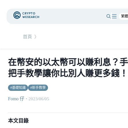
首頁
〉
在幣安的以太幣可以賺利息？手
把手教學讓你比別人賺更多錢！
#
基礎知識
#
新手教學
Fomo 仔
・
2023/06/05
本文目錄