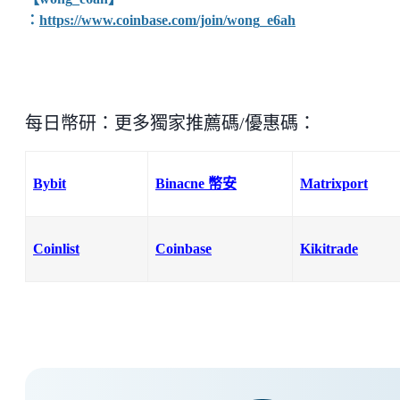
：
https://www.coinbase.com/join/wong_e6ah
每日幣研：更多獨家推薦碼/優惠碼：
Bybit
Binacne 幣安
Matrixport
Coinlist
Coinbase
Kikitrade