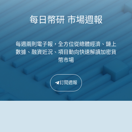
每日幣研 市場週報
每週兩則電子報，全方位從總體經濟、鏈上
數據、融資近況、項目動向快速解讀加密貨
幣市場
訂閱週報