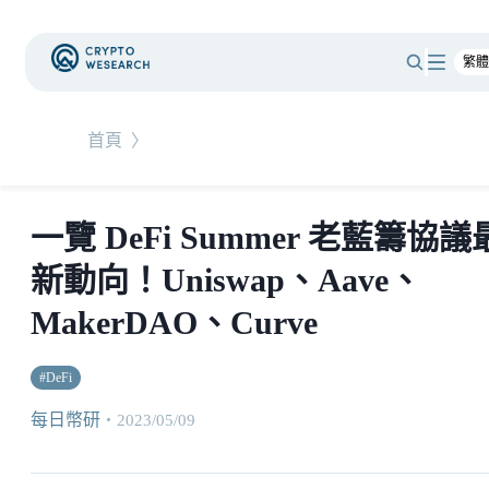
首頁
〉
一覽 DeFi Summer 老藍籌協議
新動向！Uniswap、Aave、
MakerDAO、Curve
#
DeFi
每日幣研
・
2023/05/09