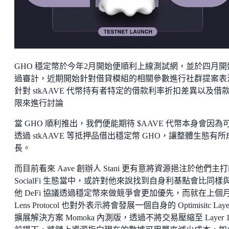
GHO 穩定幣於今年2月開始便順利上線測試網，並於四月開
過審計，近期開始針對借貸模組的相關參數進行社群提案表
針對 stkAAVE 代幣持有者特定的借款利率折扣差異以及借
限來進行討論
當 GHO 順利推出，我們便能期待 $AAVE 代幣本身會因為
透過 stkAAVE 等抵押品借出穩定幣 GHO，讓整體生態有所
長。
而目前看來 Aave 創辦人 Stani 更有意將資源挹注於他們主
SocialFi 生態當中，或許對他來說找到自身利基點會比同樣
他 DeFi 協議透過穩定幣來做競爭會更加優先，而就在上個
Lens Protocol 也對外表示將會發展一個自身的 Optimisitc Layer
擴展解決方案 Momoka 內測版，透過不將交易壓縮至 Layer 1