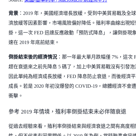
背景
：2019 年，美國經濟增長放緩，受到中美貿易戰及全
濟放緩等因素影響，市場風險偏好降低。殖利率曲線出現短
掛，這一次 FED 迅速反應啟動「預防式降息」，讓倒掛現
速在 2019 年底前結束。
倒掛結束後的經濟情況
：那一年最大單月跌幅僅 7%，這次 F
趕在衰退來之前先降息 5 碼了，加上中美貿易戰沒有引發泡
因此單純為經濟成長放緩，FED 降息防止衰退，而後經濟平
成長。若是 2020 年初沒爆發的 COVID-19，總體經濟不會
衝擊。
參考 2019 年情境，殖利率倒掛結束未必伴隨衰退
從過去經驗來看，殖利率倒掛結束與經濟衰退之間有高度相
性，但不代表有因果關係。以 2019 年為例，當時聯準會迅