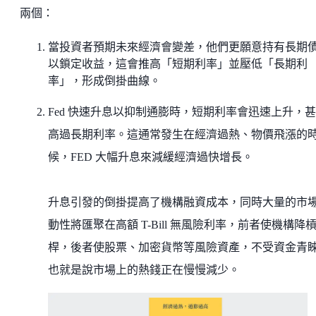
兩個：
當投資者預期未來經濟會變差，他們更願意持有長期
以鎖定收益，這會推高「短期利率」並壓低「長期利
率」，形成倒掛曲線。
Fed 快速升息以抑制通膨時，短期利率會迅速上升，
高過長期利率。這通常發生在經濟過熱、物價飛漲的
候，FED 大幅升息來減緩經濟過快增長。
升息引發的倒掛提高了機構融資成本，同時大量的市
動性將匯聚在高額 T-Bill 無風險利率，前者使機構降
桿，後者使股票、加密貨幣等風險資產，不受資金青
也就是說市場上的熱錢正在慢慢減少。