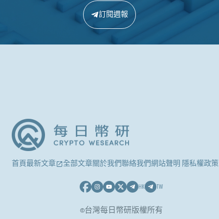
訂閱週報
首頁
最新文章
全部文章
關於我們
聯絡我們
網站聲明 隱私權政策
HK
TW
©台灣每日幣研版權所有