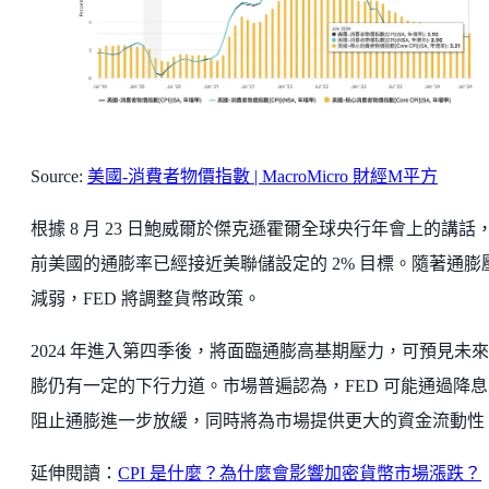
Source:
美國-消費者物價指數 | MacroMicro 財經M平方
根據 8 月 23 日鮑威爾於傑克遜霍爾全球央行年會上的講話
前美國的通膨率已經接近美聯儲設定的 2% 目標。隨著通膨
減弱，FED 將調整貨幣政策。
2024 年進入第四季後，將面臨通膨高基期壓力，可預見未
膨仍有一定的下行力道。市場普遍認為，FED 可能通過降息
阻止通膨進一步放緩，同時將為市場提供更大的資金流動性
延伸閱讀：
CPI 是什麼？為什麼會影響加密貨幣市場漲跌？