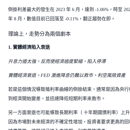
倒掛利差最大的發生在 2023 年 6 月，達到 -1.06%，時至 202
年 8 月，數值目前已回落至 -0.11%，翻正趨勢在即。
理論上，走勢分為兩個劇本
1. 實體經濟陷入衰退
升息力道太強，反而使經濟過度緊縮，陷入停滯
實體經濟衰退，FED 激進降息仍難以救市，利空風險資產
若是這個情況導致殖利率曲線的倒掛結束，通常是因為央行
到經濟開始變差，並迅速降低短期利率來救市。
另一方面衰退也可能導致長期利率（ 十年期國債利率）上
因為市場對未來經濟的不確定性增加，投資者要求更高的回