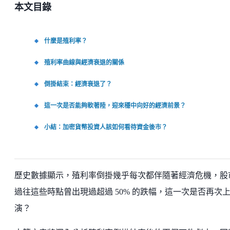
本文目錄
什麼是殖利率？
殖利率曲線與經濟衰退的關係
倒掛結束：經濟衰退了？
這一次是否能夠軟著陸，迎來穩中向好的經濟前景？
小結：加密貨幣投資人該如何看待資金後市？
歷史數據顯示，殖利率倒掛幾乎每次都伴隨著經濟危機，股
過往這些時點曾出現過超過 50% 的跌幅，這一次是否再次
演？