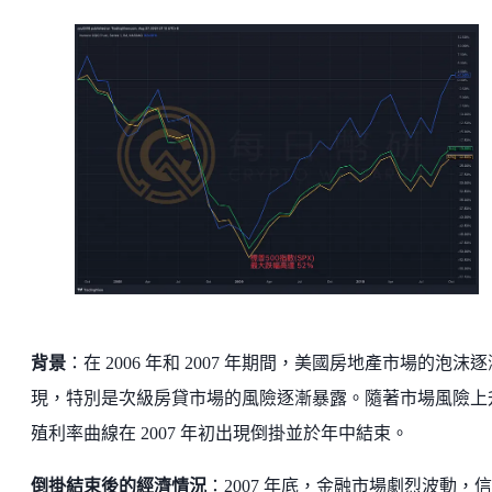
背景
：在 2006 年和 2007 年期間，美國房地產市場的泡沫
現，特別是次級房貸市場的風險逐漸暴露。隨著市場風險上
殖利率曲線在 2007 年初出現倒掛並於年中結束。
倒掛結束後的經濟情況
：2007 年底，金融市場劇烈波動，