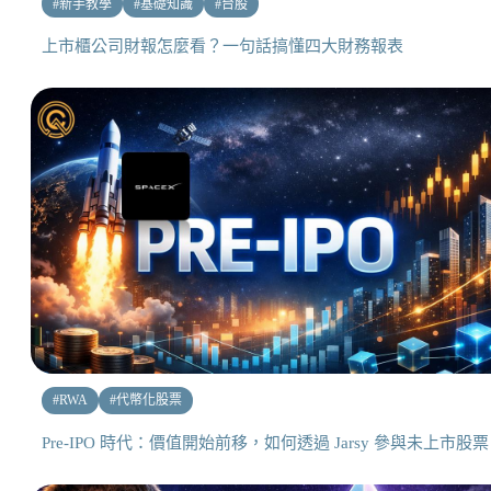
#
新手教學
#
基礎知識
#
台股
上市櫃公司財報怎麼看？一句話搞懂四大財務報表
#
RWA
#
代幣化股票
Pre-IPO 時代：價值開始前移，如何透過 Jarsy 參與未上市股票