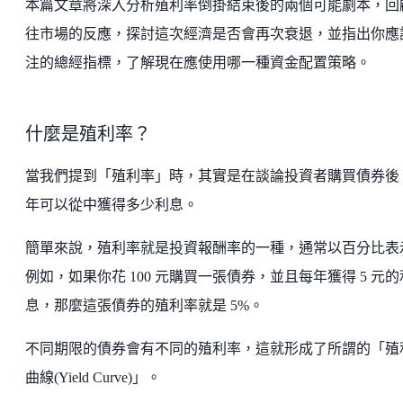
本篇文章將深入分析殖利率倒掛結束後的兩個可能劇本，回
往市場的反應，探討這次經濟是否會再次衰退，並指出你應
注的總經指標，了解現在應使用哪一種資金配置策略。
什麼是殖利率？
當我們提到「殖利率」時，其實是在談論投資者購買債券後
年可以從中獲得多少利息。
簡單來說，殖利率就是投資報酬率的一種，通常以百分比表
例如，如果你花 100 元購買一張債券，並且每年獲得 5 元的
息，那麼這張債券的殖利率就是 5%。
不同期限的債券會有不同的殖利率，這就形成了所謂的「殖
曲線(Yield Curve)」。