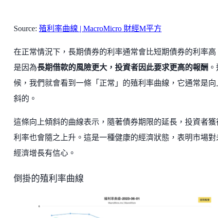
Source:
殖利率曲線 | MacroMicro 財經M平方
在正常情況下，長期債券的利率通常會比短期債券的利率高
是因為
長期借款的風險更大，投資者因此要求更高的報酬
。
候，我們就會看到一條「正常」的殖利率曲線，它通常是向
斜的。
這條向上傾斜的曲線表示，隨著債券期限的延長，投資者獲
利率也會隨之上升。這是一種健康的經濟狀態，表明市場對
經濟增長有信心。
倒掛的殖利率曲線