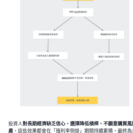
投資人
對長期經濟缺乏信心、選擇降低槓桿、不願意購買風
產
，這些效果都會在「殖利率倒掛」期間持續累積，最終為