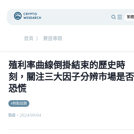
首頁
〉
賽道專題
殖利率曲線倒掛結束的歷史時
刻，關注三大因子分辨市場是否
恐慌
#
熱點話題
Bill
・
2024/09/04