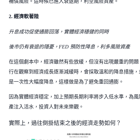
補償風險。這時候已進入衰退期，利空風險資產。
2. 經濟軟著陸
升息成功促使通膨回落，實體經濟穩健的同時
後市仍有衰退的隱憂，FED 預防性降息，利多風險資產
在這個劇本中，經濟雖然有些放緩，但沒有出現嚴重的問題
行在觀察到經濟成長逐漸減緩時，會採取溫和的降息措施，
是一次性大幅度降息，這樣做是為了避免重回通膨。
因為實體經濟穩定，加上預期長期利率將步入低水準，為風
產注入活水，投資人對未來樂觀。
實際上，過往倒掛結束之後的經濟走勢如何？