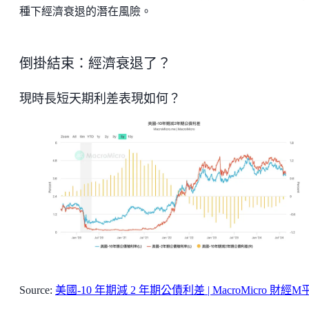
種下經濟衰退的潛在風險。
倒掛結束：經濟衰退了？
現時長短天期利差表現如何？
Source:
美國-10 年期減 2 年期公債利差 | MacroMicro 財經M