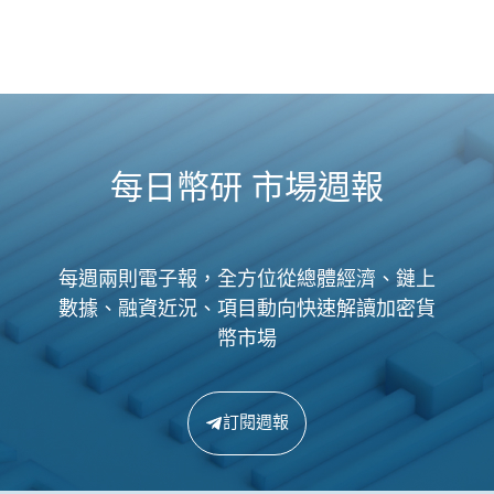
每日幣研 市場週報
每週兩則電子報，全方位從總體經濟、鏈上
數據、融資近況、項目動向快速解讀加密貨
幣市場
訂閱週報