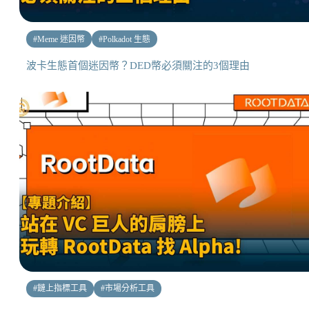
#
Meme 迷因幣
#
Polkadot 生態
波卡生態首個迷因幣？DED幣必須關注的3個理由
#
鏈上指標工具
#
市場分析工具