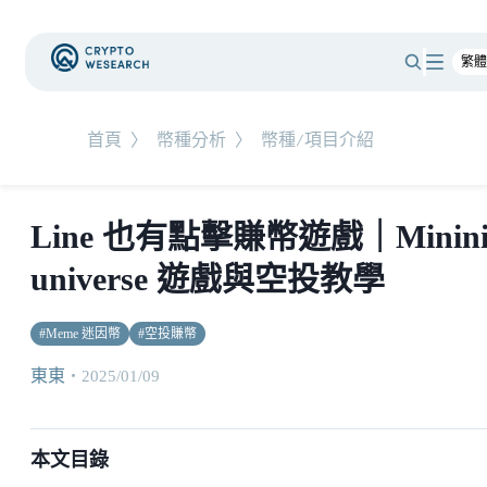
首頁
〉
幣種分析
〉
幣種/項目介紹
Line 也有點擊賺幣遊戲｜Minin
universe 遊戲與空投教學
#
Meme 迷因幣
#
空投賺幣
東東
・
2025/01/09
本文目錄