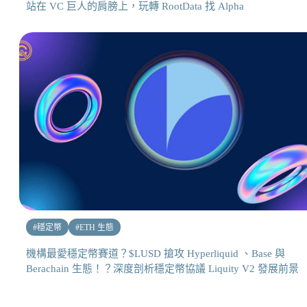
站在 VC 巨人的肩膀上，玩轉 RootData 找 Alpha
#
穩定幣
#
ETH 生態
機構最愛穩定幣賽道？$LUSD 搶攻 Hyperliquid 、Base 與
Berachain 生態！？深度剖析穩定幣協議 Liquity V2 發展前景