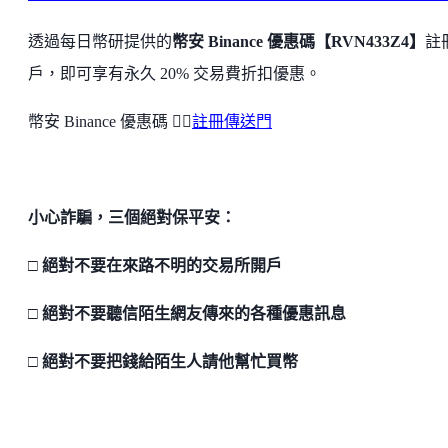
透過每日幣研提供的
幣安 Binance 優惠碼【RVN433Z4】
註
戶，即可享有永久 20% 交易費折扣優惠。
幣安 Binance 優惠碼 👉🏻
註冊傳送門
小心詐騙，三個絕對保平安：
□ 絕對不要在來路不明的交易所開戶
□ 絕對不要聽信陌生網友傳來的各種優惠訊息
□ 絕對不要把錢給陌生人請他幫忙買幣