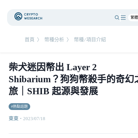
首頁
〉
幣種分析
〉
幣種/項目介紹
柴犬迷因幣出 Layer 2
Shibarium？狗狗幣殺手的奇幻
旅｜SHIB 起源與發展
#
熱點話題
東東
・
2023/07/18