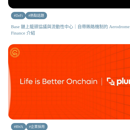
#
DeFi
#
熱點話題
Base 鏈上龍頭協議與流動性中心｜自帶賄賂機制的 Aerodrome
Finance 介紹
#
RWA
#
企業採用