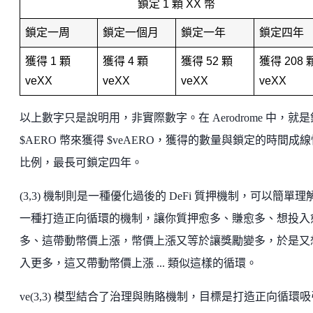
鎖定 1 顆 XX 幣
鎖定一周
鎖定一個月
鎖定一年
鎖定四年
獲得 1 顆 
獲得 4 顆 
獲得 52 顆 
獲得 208 顆
veXX
veXX
veXX
veXX
以上數字只是說明用，非實際數字。在 Aerodrome 中，就
$AERO 幣來獲得 $veAERO，獲得的數量與鎖定的時間成線
比例，最長可鎖定四年。
(3,3) 機制則是一種優化過後的 DeFi 質押機制，可以簡單理
一種打造正向循環的機制，讓你質押愈多、賺愈多、想投入
多、這帶動幣價上漲，幣價上漲又等於讓獎勵變多，於是又
入更多，這又帶動幣價上漲 ... 類似這樣的循環。
ve(3,3) 模型結合了治理與賄賂機制，目標是打造正向循環吸