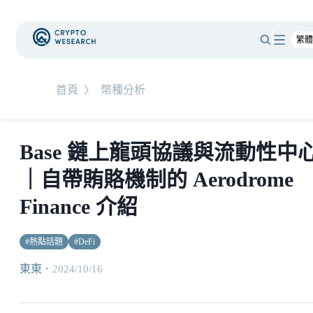
首頁
〉
幣種分析
Base 鏈上龍頭協議與流動性中
｜自帶賄賂機制的 Aerodrome
Finance 介紹
#
熱點話題
#
DeFi
東東
・
2024/10/16