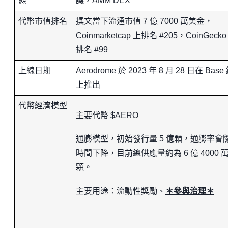
態
議，AMM DEX
代幣市值排名
撰文當下流通市值 7 億 7000 萬美金，
Coinmarketcap 上排名 #205，CoinGecko
排名 #99
上線日期
Aerodrome 於 2023 年 8 月 28 日在 Base
上推出
代幣經濟模型
主要代幣
$AERO
通膨模型，初始發行量
5
億顆，通膨率會
時間下降，目前總供應量約為
6
億
4000
顆
。
主要用途：流動性獎勵、
＊參與治理＊