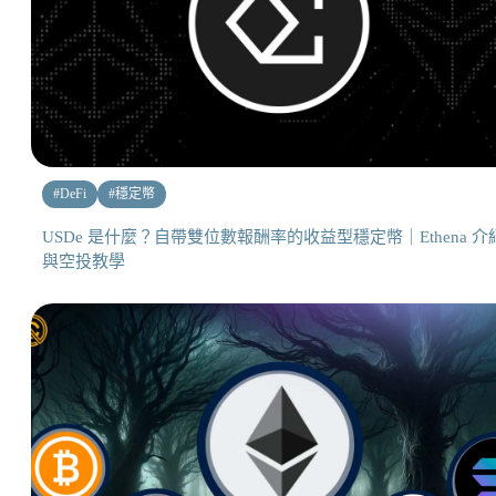
#
DeFi
#
穩定幣
USDe 是什麼？自帶雙位數報酬率的收益型穩定幣｜Ethena 介
與空投教學