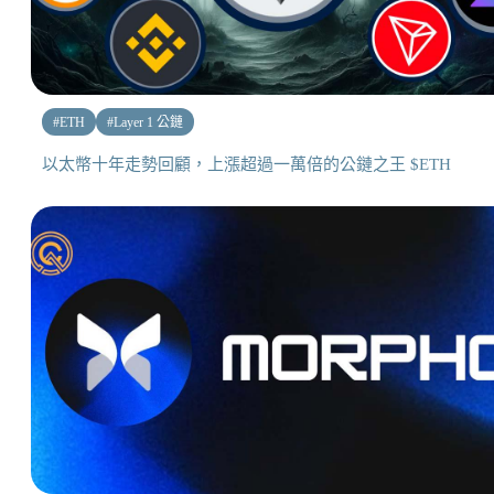
#
ETH
#
Layer 1 公鏈
以太幣十年走勢回顧，上漲超過一萬倍的公鏈之王 $ETH