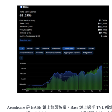
Aerodrome 是 BASE 鏈上龍頭協議，Base 鏈上過半 TVL 都