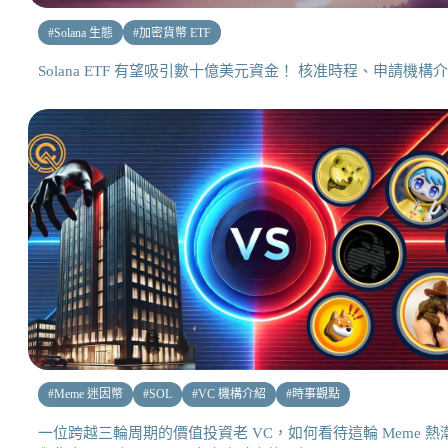
#
Solana 生態
#
加密貨幣 ETF
Solana ETF 有望吸引數十億美元資金！ 核准時程、申請機構
#
Meme 迷因幣
#
SOL
#
VC 機構介紹
#
時事觀點
一位跨越三輪周期的價值投資老 VC，如何看待這輪 Meme 熱