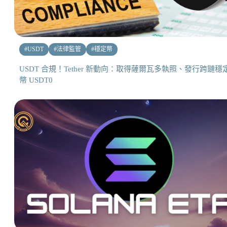
#
USDT
#
法律監管
#
穩定幣
USDT 合規！Tether 新動向：取得薩爾瓦多執照、發行跨鏈穩
幣 USDT0