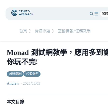
首頁
〉
賽道專題
〉
空投情報/任務教學
Monad 測試網教學，應用多到
你玩不完!
#
優惠福利
#
空投賺幣
Andrew
・
2025/03/05
本文目錄