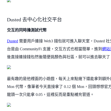
Dusted 去中心化社交平台
交互的同時撸測試代幣
Dusted
需要用戶連接 Web3 錢包就可進入聊天室，Dusted 
台是由 CommunityFi 支援，交互方式也相當簡單，進到
網站
後直接連接錢包然後隨便挑顏色與社區，就可以進去聊天了
最有趣的是他裡面的小遊戲，每天上來點幾下還能拿到額外
Mon 代幣，像筆者今天直接拿了 0.12 個 Mon，回頭想想官
龍頭一次只能拿 0.05，這裡反而是重點補充管道。