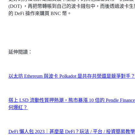
(DOT) ，再把幣轉帳到自己的波卡錢包中，而後透過波卡生
的 DeFi 操作來購買 BNC 幣。
延伸閱讀：
以太坊 Ethereum 與波卡 Polkadot 是共存共榮還是競爭對手
搭上 LSD 流動性質押熱潮，熊市暴漲 10 倍的 Pendle Finance
何爆紅？
DeFi 懶人包 2023｜甚麼是 DeFi？玩法 / 平台 / 投資簡易教學