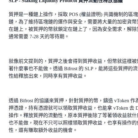
SLP - Staking Liquidity Protocol 質押流動性釋放協議
質押是一種鏈上操作，採取 POS (權益證明) 共識機制的區塊
鏈，為了維持區塊鏈的運作與安全，需要將大量的加密貨幣
在鏈上，被質押的幣就鎖定在鏈上了，因為安全需求，解除
通常需要 7-28 天的等待期。
就像前文提到的，質押之後會得到質押收益，但幣就這樣被
著什麼事也不能做。透過 Bifrost 的 SLP，能將這些質押的
性給釋放出來，同時享有質押收益。
透過 Bifrost 的協議來質押，針對質押的幣，鑄造 vToken 作
押憑證，持有憑證就可以領取質押收益，也能拿 vToken 去 De
操作。釋放質押的流動性，原本質押後除了等著領收益就什
也不能做，現在不只可以照樣領取質押收益，也享有操作的
性，還有賺取額外收益的機會。