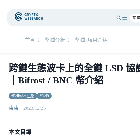
首頁
〉
幣種分析
〉
幣種/項目介紹
跨鏈生態波卡上的全鏈 LSD 協
｜Bifrost / BNC 幣介紹
#
Polkadot 生態
#
DeFi
東東
・
2023/12/25
本文目錄