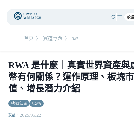
首頁
〉
賽道專題
〉
RWA
RWA 是什麼｜真實世界資產與
幣有何關係？運作原理、板塊市
值、增長潛力介紹
#
基礎知識
#
RWA
Kai
・
2025/05/22