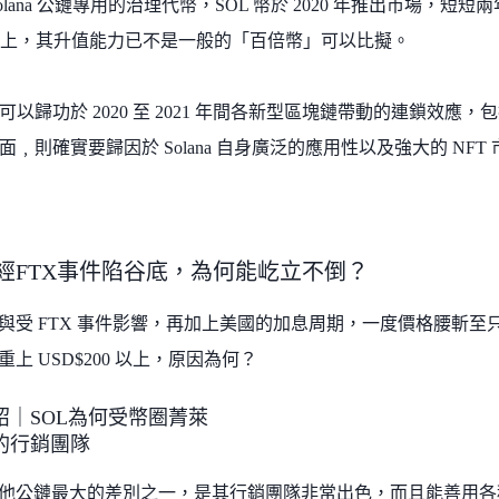
Solana 公鏈專用的治理代幣，SOL 幣於 2020 年推出市場，短
50以上，其升值能力已不是一般的「百倍幣」可以比擬。
歸功於 2020 至 2021 年間各新型區塊鏈帶動的連鎖效應，包括 Avala
面﹐則確實要歸因於 Solana 自身廣泛的應用性以及強大的 NF
na歷經FTX事件陷谷底，為何能屹立不倒？
 曾經與受 FTX 事件影響，再加上美國的加息周期，一度價格腰斬至只有
一度重上 USD$200 以上，原因為何？
 介紹｜SOL為何受幣圈菁萊
的行銷團隊
a 與其他公鏈最大的差別之一，是其行銷團隊非常出色，而且能善