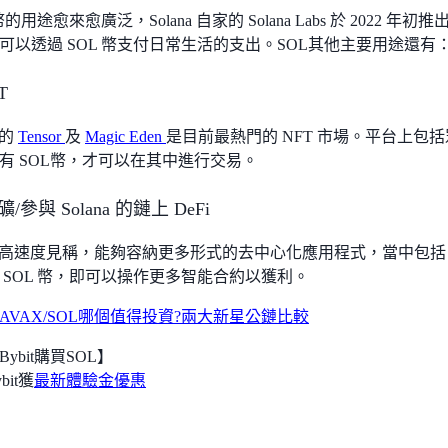
幣的用途愈來愈廣泛，Solana 自家的 Solana Labs 於 2022 年初推
可以透過 SOL 幣支付日常生活的支出。SOL其他主要用途還有
T
上的
Tensor
及
Magic Eden
是目前最熱門的 NFT 市場。平台上包括眾
有 SOL幣，才可以在其中進行交易。
礦/參與 Solana 的鏈上 DeFi
a 因其高速度見稱，能夠容納更多形式的去中心化應用程式，當中包括 
 SOL 幣，即可以操作更多智能合約以獲利。
AVAX/SOL哪個值得投資?兩大新星公鏈比較
ybit購買SOL】
it獲
最新體驗金優惠