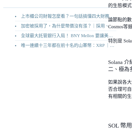
的生態模式
上市櫃公司財報怎麼看？一句話搞懂四大財務報表
論節點的數量
加密被採用了，為什麼幣價沒有漲？｜採用、收入與代幣價值捕獲
Cosmos
全球最大託管銀行入局！ BNY Mellon 要讓美債交易 24/7 不打烊
特別是 S
唯一連續十三年都在前十名的山寨幣：XRP ｜Ripple 2026 介紹
Solana
二、極為
如果說各大
否合理可自行
有相關的生
SOL 幣