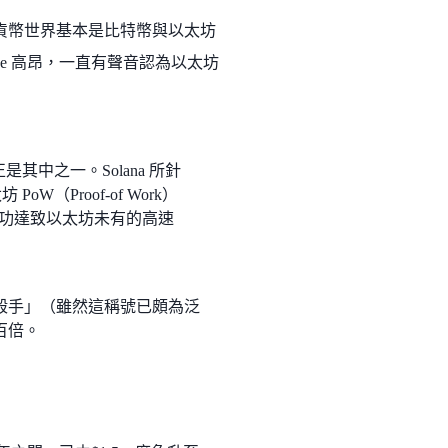
當時的加密貨幣世界基本是比特幣與以太坊
ee 高昂，一直有聲音認為以太坊
是其中之一。Solana 所針
（Proof-of Work）
），成功達致以太坊未有的高速
太坊殺手」（雖然這稱號已頗為泛
逾百倍。