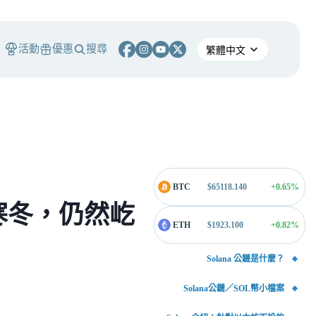
活動
優惠
搜尋
BTC
$
65118.140
+0.65
%
寒冬，仍然屹
ETH
$
1923.100
+0.82
%
Solana 公鏈是什麼？
Solana公鏈／SOL幣小檔案