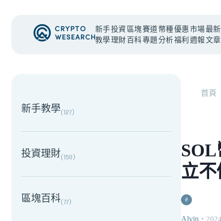
新手
投資
區塊
賽道
幣種
優惠
市場
最新
教學
理財
百科
專題
分析
福利
週報
文章
NEW EVENT
最新活動
首頁
新手教學
(
127
)
SO
投資理財
(
150
)
立不
區塊百科
#
(
77
)
Alvin
・
2024