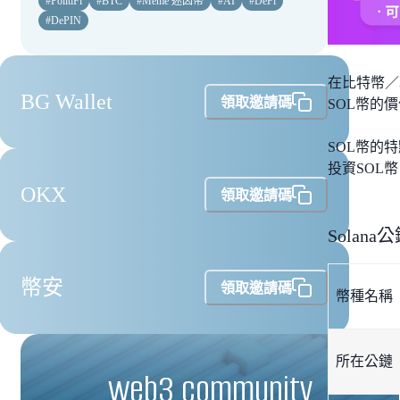
#
PolitiFi
#
BTC
#
Meme 迷因幣
#
AI
#
DeFi
#
DePIN
在比特幣／
BG Wallet
領取邀請碼
SOL幣的
SOL幣的
投資SOL幣
OKX
領取邀請碼
Solan
幣安
領取邀請碼
幣種名稱
所在公鏈
web3 community