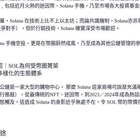
﹐包括近月火熱的迷因幣、Solana 手機，乃至市場各大投資基
，Solana 在技術上比不上以太坊；而論共識機制，Solana亦
等競爭對手），但於行銷技術，Solana 確實深受市場歡迎。
olana 手機空投，更是在幣圈蔚然成風，乃至成為其他公鏈管理的
 介紹｜SOL為何受幣圈菁萊
多樣化的生態體系
公鏈是一家大型的購物中心， 那麼 Solana 這家商場可說是充
推敲），從最傳統的NFT、迷因幣，到2023／2024年成為熱話的 RWA
態觸及。這造成 Solana 的身影近乎無處不在，令 SOL 幣的
用途