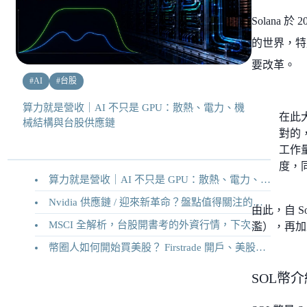
Solana
的世界，特
要改革。
#
AI
#
台股
算力就是營收｜AI 不只是 GPU：散熱、電力、機
在此大
械結構與台股供應鏈
對的，
工作量
度，
算力就是營收｜AI 不只是 GPU：散熱、電力、機械結構與台股供應鏈
Nvidia 供應鏈 / 迎來新革命？盤點值得關注的二十家供應鏈企業
由此，自 
MSCI 全解析，台股開書考的外資行情，下次調整你準備好了嗎？
濫），再加上 
幣圈人如何開始買美股？ Firstrade 開戶、美股交易機制完整教學
SOL幣介