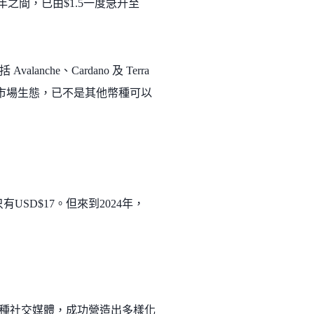
短兩年之間，已由$1.5一度急升至
nche、Cardano 及 Terra
T 市場生態，已不是其他幣種可以
USD$17。但來到2024年，
用各種社交媒體，成功營造出多樣化