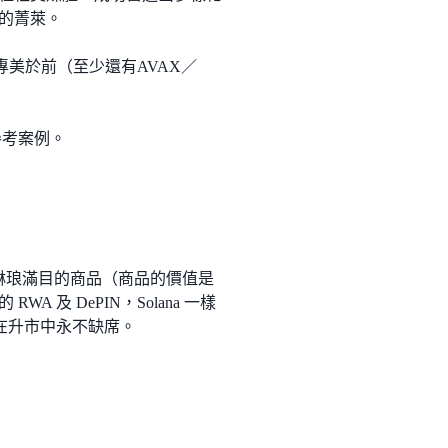
金的菁萊。
非專美於前（至少還有AVAX／
參考案例。
滿琳琅滿目的商品（商品的價值是
 及 DePIN，Solana 一樣
幣價在升市中永不缺席。