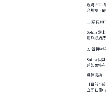
現時 SOL 
台對接，即
1. 購買NF
Solana 鏈
用戶必須持
2. 質押/挖
Solan
戶如果持有
延伸閱讀：
【目前可於B
立即註冊Byb