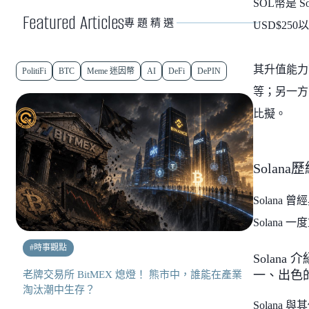
SOL幣是 
Featured Articles
專題精選
USD$2
其升值能力可以
PolitiFi
BTC
Meme 迷因幣
AI
DeFi
DePIN
等；另一方
比擬。
Sola
Solana
Solana 
#
時事觀點
Solana
一、出色
老牌交易所 BitMEX 熄燈！ 熊市中，誰能在產業
淘汰潮中生存？
Solan