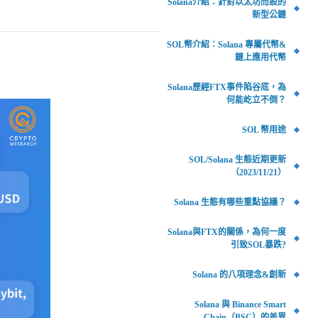
Solana介紹：針對以太坊而設的
新型公鏈
SOL幣介紹：Solana 專屬代幣&
鏈上應用代幣
Solana歷經FTX事件陷谷底，為
何能屹立不倒？
SOL 幣用途
SOL/Solana 生態近期更新
（2023/11/21）
Solana 生態有哪些重點協議？
Solana與FTX的關係，為何一度
引致SOL暴跌?
Solana 的八項理念&創新
Solana 與 Binance Smart
Chain（BSC）的差異