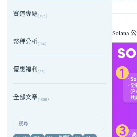
賽道專題
(
435
)
Solan
幣種分析
(
164
)
優惠福利
(
38
)
全部文章
(
1860
)