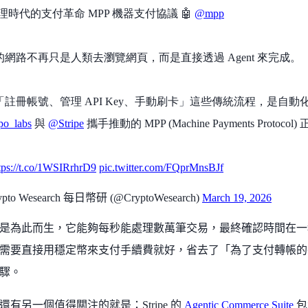
代理時代的支付革命 MPP 機器支付協議 🤖
@mpp
的網路不再只是人類去瀏覽網頁，而是直接透過 Agent 來完成。
「註冊帳號、管理 API Key、手動刷卡」這些傳統流程，是自
o_labs
與
@Stripe
攜手推動的 MPP (Machine Payments Proto
tps://t.co/1WSIRrhrD9
pic.twitter.com/FQprMnsBJf
ypto Wesearch 每日幣研 (@CryptoWesearch)
March 19, 2026
 也正是為此而生，它能夠每秒能處理數萬筆交易，最終確認時間在一秒
需要直接用穩定幣來支付手續費就好，省去了「為了支付轉帳的手
驟。
有另一個值得關注的就是：Stripe 的
Agentic Commerce Suite
包含