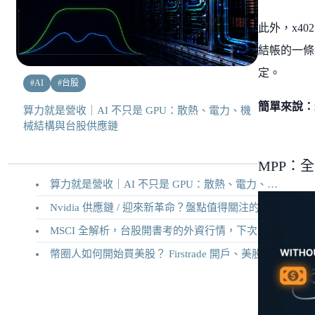
此外，x402 
結帳的一條龍流
定。
#
AI
#
台股
簡單來說：
算力就是營收｜AI 不只是 GPU：散熱、電力、機
械結構與台股供應鏈
MPP：
算力就是營收｜AI 不只是 GPU：散熱、電力、機械結構與台股供應鏈
Nvidia 供應鏈 / 迎來新革命？盤點值得關注的二十家供應鏈企業
MSCI 全解析，台股開書考的外資行情，下次調整你準備好了嗎？
幣圈人如何開始買美股？ Firstrade 開戶、美股交易機制完整教學