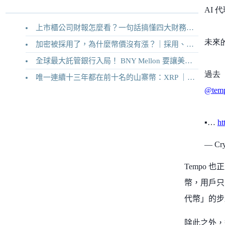
AI 
上市櫃公司財報怎麼看？一句話搞懂四大財務報表
未來
加密被採用了，為什麼幣價沒有漲？｜採用、收入與代幣價值捕獲
全球最大託管銀行入局！ BNY Mellon 要讓美債交易 24/7 不打烊
過去
唯一連續十三年都在前十名的山寨幣：XRP ｜Ripple 2026 介紹
@temp
▪️…
ht
— Cr
Tempo
幣，用戶只
代幣」的步
除此之外，還