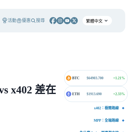
活動
優惠
搜尋
BTC
$
64903.700
+1.21
%
s x402 差在
ETH
$
1913.690
+2.33
%
x402：極簡路線
MPP：全端路線