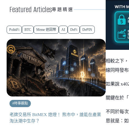
Featured Articles
專題精選
PolitiFi
BTC
Meme 迷因幣
AI
DeFi
DePIN
相較之下，St
線同時發布
如果說 x
關鍵在於「S
#
時事觀點
不同於每次
老牌交易所 BitMEX 熄燈！ 熊市中，誰能在產業
思就是：如
淘汰潮中生存？