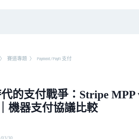
〉
賽道專題
〉
Payment/PayFi 支付
時代的支付戰爭：Stripe MPP v
｜機器支付協議比較
/03/30