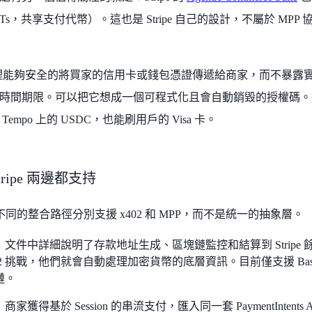
（SPTs，共享支付代幣）。這也是 Stripe 自己的設計，不屬於 M
讓代理能夠安全的將買家的信用卡或錢包憑證傳遞給商家，而不暴露實
時間期限。可以把它想成一個可程式化且會自動銷毀的授權碼。這
empo 上的 USDC，也能刷用戶的 Visa 卡。
tripe 兩邊都支持
 透過不同的整合路徑分別支援 x402 和 MPP，而不是統一的抽象層。
02：文件中詳細說明了存款地址生成、區塊鏈監控和結算到 Strip
02 挑戰，他們就會自動處理加密貨幣的底層資訊。目前僅支援 Bas
鏈。
：商家獲得基於 Session 的串流支付，匯入同一套 PaymentIntents 