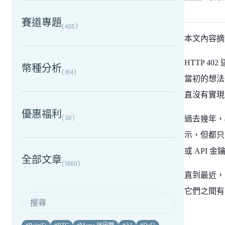
賽道專題
(
435
)
本文內容
HTTP 4
幣種分析
(
164
)
當初的想法
直沒有實現
優惠福利
(
38
)
過去幾年，4
示，但都只
或 API 
全部文章
(
1860
)
直到最近，兩
它們之間有