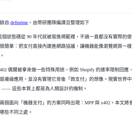
摘錄自
defiprime
，由幣研團隊編譯且整理如下
02 這個狀態碼從 90 年代就被寫進規範裡，不過一直都沒有實際的使用場景。
很簡單：把支付直接內建進網路協議，讓機器能像瀏覽網頁一樣
。
02 偶爾被拿來做一些特殊用途，例如 Shopify 的速率限制回應、App
是邊緣應用，並沒有實現它背後「微支付」的想像。現實世界中
金鑰 —— 這些本質上都是為人類設計的機制。
個面向「機器支付」的方案同時出現：MPP 與 x402。本文將會拆
哪些不同之處。