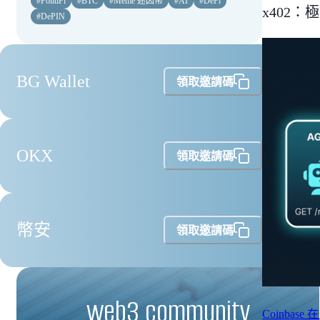
#
PolitiFi
#
BTC
#
Meme 迷因幣
#
AI
#
DeFi
x402：
#
DePIN
BG Wallet
領取邀請碼
OKX
領取邀請碼
幣安
領取邀請碼
web3 community
Coinbase