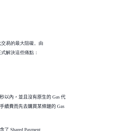
動化交易的最大阻礙。由
col) 正式解決這些痛點：
以內，並且沒有原生的 Gas 代
續費而先去購買某條鏈的 Gas
了 Shared Payment