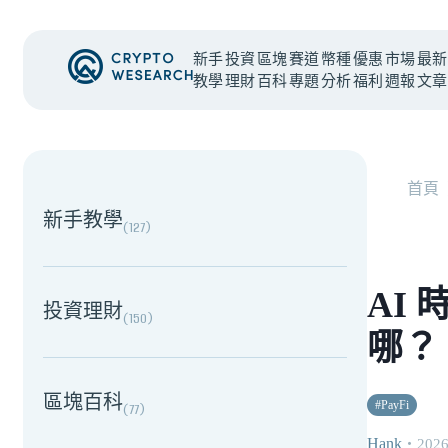
新手
投資
區塊
賽道
幣種
優惠
市場
最新
教學
理財
百科
專題
分析
福利
週報
文章
NEW EVENT
最新活動
首頁
新手教學
(
127
)
AI 
投資理財
(
150
)
哪？
區塊百科
#
PayFi
(
77
)
Hank
・
2026