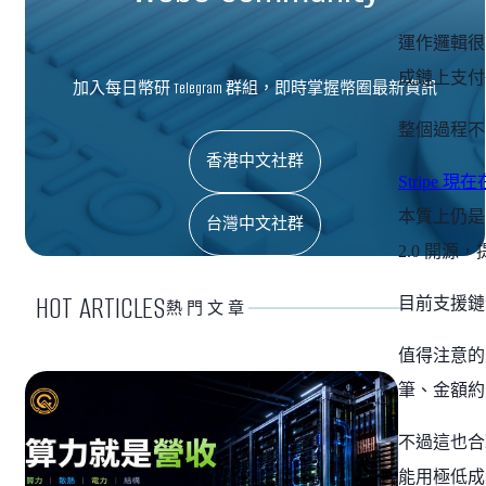
運作邏輯很
成鏈上支付
加入每日幣研 Telegram 群組，即時掌握幣圈最新資訊
整個過程不
香港中文社群
Stripe
本質上仍是 C
台灣中文社群
2.0 開源，提
HOT ARTICLES
目前支援鏈包含
熱門文章
值得注意的是，
筆、金額約
不過這也合理
能用極低成