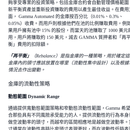
夠享受專業的投資策略，包括金庫合約會自動管理價格範圍
新平衡資產並重新投資賺取的費用以產生最佳收益。在費用
面， Gamma Automated 的金庫按百分比（0.01%、0.3%、
0.05%）收費。而用戶則根據他們在池的比例賺取費用，例
果用戶擁有池中 15% 的股份，而當天的池賺取了 1000 美元
用，用戶將賺取約 150 美元，減去 GAMMA 質押者和「再
衡」費用的扣除額。
「再平衡」
（Rebalance）是指金庫的一種策略，用於確定
金庫內的頭寸應該放置在哪里（流動性集中設計）以及根據
情況去作出變動。
金庫的流動性策略
動態範圍 Dynamic Range
通過提供寬動態範圍策略和窄動態流動性範圍，Gamma 希
合那些具有不同風險承受能力的人。提供流動性的行為本身
做空波動率的頭寸，而越窄的區間相應地是越做空波動率。
寸通常在波動性高時比窄頭寸表現更好，而在波動性低時表