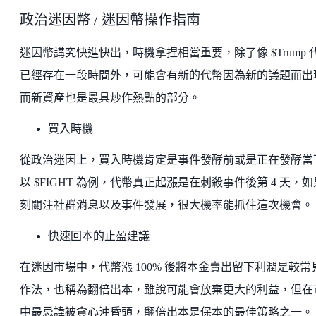
政治迷因幣 / 迷因幣操作指南
迷因幣講究快進快出，時機拿捏相當重要，除了像 $Trump 
已經存在一段時間外，可能會有新的代幣因為新的議題而出
而新資產也是最具炒作熱點的部分。
買入時機
從政治迷因上，買入時機肯定是事件發酵前或是正在發酵當
以 $FIGHT 為例，代幣真正起漲是在刺殺事件後第 4 天，
刻關注社群消息以及事件發展，很大機率能抓住這次機會。
快速回本的止盈建議
在迷因市場中，代幣漲 100% 後將本金賣出留下利潤是較常
作法，也稱為翻倍出本，雖說可能會放棄更大的利益，但在
中最忌諱被貪心沖昏頭，翻倍出本是保本的最佳策略之一。