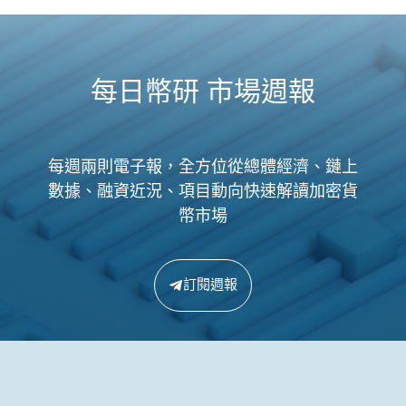
每日幣研 市場週報
每週兩則電子報，全方位從總體經濟、鏈上
數據、融資近況、項目動向快速解讀加密貨
幣市場
訂閱週報