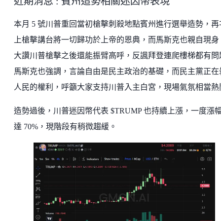
近期消息 : 賓州造勢相關迷因幣表現
本月 5 號川普重回當初槍擊刺殺地點賓州進行選舉造勢，再
上槍擊講台將一切歸功於上帝的恩典，而馬斯克也親自現身
大讚川普槍擊之後還能振臂高呼，反諷拜登連爬樓梯都有問
馬斯克也強調，言論自由是民主政治的基礎，而民主黨正在
人民的權利，呼籲大家支持川普入主白宮，現場氣氛相當熱
造勢過後，川普迷因幣代表 $TRUMP 也持續上漲，一度漲
達 70%，現階段有稍微趨緩。