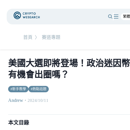
首頁
〉
賽道專題
美國大選即將登場！政治迷因幣
有機會出圈嗎？
#
新手教學
#
熱點話題
Andrew
・
2024/10/11
本文目錄