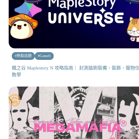
#
熱點話題
#
Gamefi
楓之谷 Maplestory N 攻略指南｜ 封測搶刷裝備、裝飾、寵物
教學