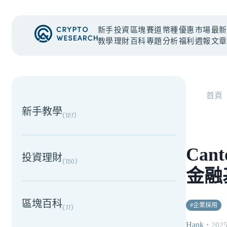
新手
投資
區塊
賽道
幣種
優惠
市場
最新
教學
理財
百科
專題
分析
福利
週報
文章
NEW EVENT
最新活動
首頁
新手教學
(
127
)
Can
投資理財
(
150
)
金融
區塊百科
#
企業採用
(
77
)
Hank
・
2025