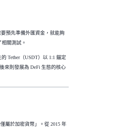
讓銀行不需要預先準備外匯資金，就能夠
與了相關測試。
ether（USDT）以 1:1 錨定
則發展為 DeFi 生態的核心
屬於加密貨幣」。從 2015 年