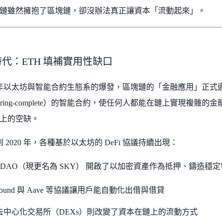
鏈雖然擁抱了區塊鏈，卻沒辦法真正讓資本「流動起來」。
大時代：ETH 填補實用性缺口
17 年以太坊與智能合約生態系的爆發，區塊鏈的「金融應用」正
uring-complete）的智能合約，使任何人都能在鏈上實現複雜
上的空缺。
 年到 2020 年，各種基於以太坊的 DeFi 協議持續出現：
kerDAO（現更名為 SKY） 開啟了以加密資產作為抵押、鑄造穩
pound 與 Aave 等協議讓用戶能自動化出借與借貸
去中心化交易所（DEXs）則改變了資本在鏈上的流動方式