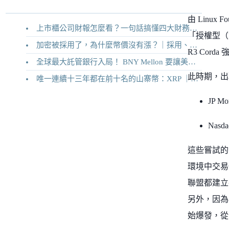
由 Linux 
上市櫃公司財報怎麼看？一句話搞懂四大財務報表
「授權型（
加密被採用了，為什麼幣價沒有漲？｜採用、收入與代幣價值捕獲
R3 Co
全球最大託管銀行入局！ BNY Mellon 要讓美債交易 24/7 不打烊
此時期，出
唯一連續十三年都在前十名的山寨幣：XRP ｜Ripple 2026 介紹
JP 
Na
這些嘗試的
環境中交易
聯盟都建立
另外，因為
始爆發，從