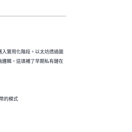
式邁入實用化階段。以太坊透過圖
的金融邏輯，這填補了早期私有鏈在
定幣的模式