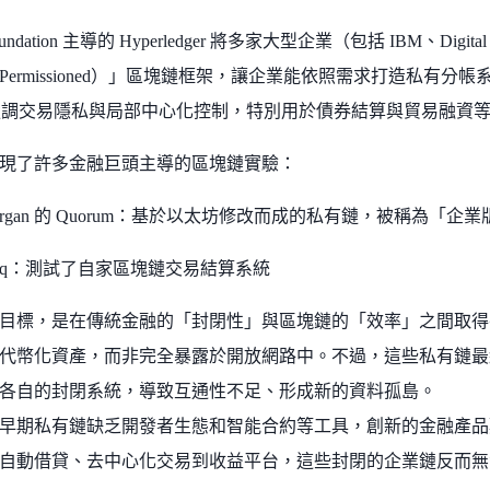
Foundation 主導的 Hyperledger 將多家大型企業（包括 IBM、Dig
Permissioned）」區塊鏈框架，讓企業能依照需求打造私有
rda 強調交易隱私與局部中心化控制，特別用於債券結算與貿易融資
現了許多金融巨頭主導的區塊鏈實驗：
Morgan 的 Quorum：基於以太坊修改而成的私有鏈，被稱為「企
sdaq：測試了自家區塊鏈交易結算系統
目標，是在傳統金融的「封閉性」與區塊鏈的「效率」之間取得
代幣化資產，而非完全暴露於開放網路中。不過，這些私有鏈最
各自的封閉系統，導致互通性不足、形成新的資料孤島。
早期私有鏈缺乏開發者生態和智能合約等工具，創新的金融產品難以
自動借貸、去中心化交易到收益平台，這些封閉的企業鏈反而無