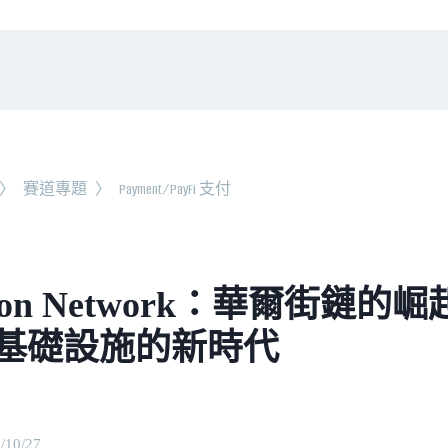
〉
賽道專題
〉
Payment/PayFi 支付
ton Network：華爾街鏈
基礎設施的新時代
/10/27