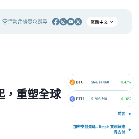
活動
優惠
搜尋
BTC
$
64714.060
+0.47
%
的崛起，重塑全球
ETH
$
1908.590
+0.16
%
前言
加密支付先驅 - Ripple 實現無邊
界支付