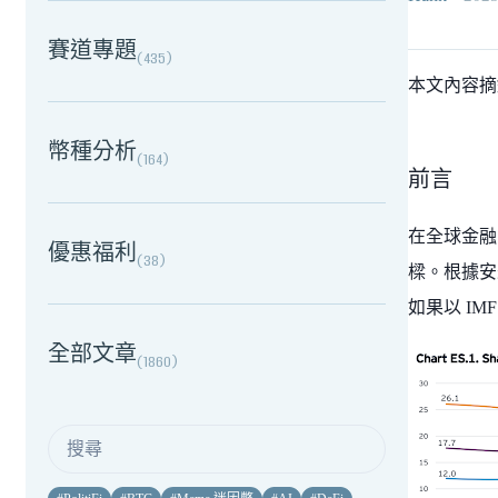
賽道專題
(
435
)
本文內容
幣種分析
(
164
)
前言
在全球金融
優惠福利
(
38
)
樑。根據安永（
如果以 IM
全部文章
(
1860
)