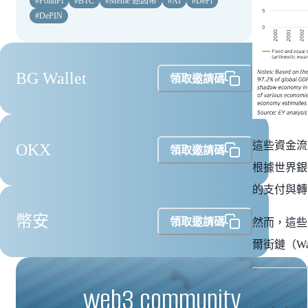
#
PolitiFi
#
BTC
#
Meme 迷因幣
#
AI
#
DeFi
#
DePIN
BG Wallet
領取邀請碼
這些資金流
OKX
領取邀請碼
根據世界銀行
的支付與轉
幣安
領取邀請碼
然而，這些
爾街鏈（Wa
web3 community