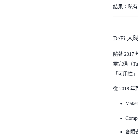
結果：私有
DeFi 
隨著 20
靈完備（T
「可用性」
從 2018
Ma
Com
各類