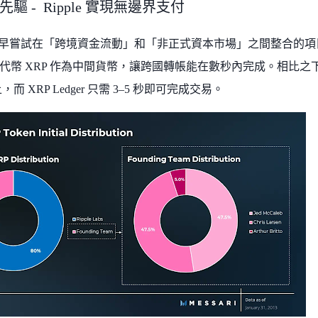
驅 - Ripple 實現無邊界支付
 是最早嘗試在「跨境資金流動」和「非正式資本市場」之間整合的項目之一
代幣 XRP 作為中間貨幣，讓跨國轉帳能在數秒內完成。相比
，而 XRP Ledger 只需 3–5 秒即可完成交易。