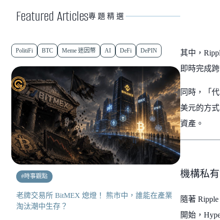
Featured Articles
專題精選
PolitiFi
BTC
Meme 迷因幣
AI
DeFi
DePIN
其中，Rip
即時完成跨
同時，「代幣化
美元的方式
資產。
機構私有鏈的
#
時事觀點
老牌交易所 BitMEX 熄燈！ 熊市中，誰能在產業
隨著 Ri
淘汰潮中生存？
開始，Hype