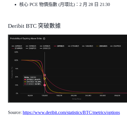
核心 PCE 物價指數 (月環比)：2 月 28 日 21:30
Deribit BTC 突破數據
Source:
https://www.deribit.com/statistics/BTC/metrics/options