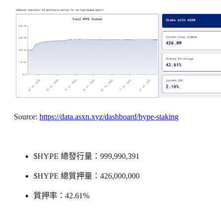
Source:
https://data.asxn.xyz/dashboard/hype-staking
$HYPE 總發行量：999,990,391
$HYPE 總質押量：426,000,000
質押率：42.61%