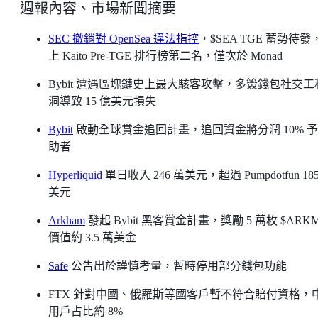
週報內容、市場新聞摘要
SEC 撤銷對 OpenSea 違法指控
，$SEA TGE 蓄勢待發
上 Kaito Pre-TGE 排行榜第二名，僅次於 Monad
Bybit 遭遇區塊鏈史上最大駭客攻擊，多簽錢包社交工
洞導致 15 億美元損失
Bybit
啟動全球賞金追回計畫，追回資金將分潤 10% 
助者
Hyperliquid
單日收入 246 萬美元，超過 Pumpdotfun 18
美元
Arkham
發起 Bybit 黑客賞金計畫，獎勵 5 萬枚 $ARK
價值約 3.5 萬美金
Safe
公告出於謹慎考量，暫時停用部分錢包功能
FTX 針對中國、俄羅斯等國客戶暫不符合賠付資格，
用戶占比約 8%