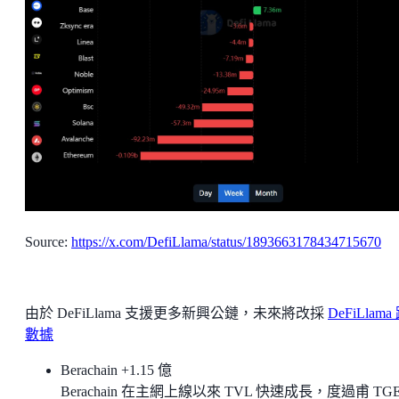
Source:
https://x.com/DefiLlama/status/1893663178434715670
由於 DeFiLlama 支援更多新興公鏈，未來將改採
DeFiLlam
數據
Berachain +1.15 億
Berachain 在主網上線以來 TVL 快速成長，度過甫 TG