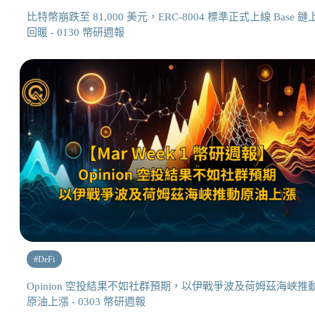
比特幣崩跌至 81,000 美元，ERC-8004 標準正式上線 Base 鏈
回暖 - 0130 幣研週報
#
DeFi
Opinion 空投結果不如社群預期，以伊戰爭波及荷姆茲海峽推
原油上漲 - 0303 幣研週報