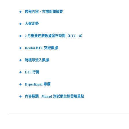
週報內容、市場新聞摘要
大盤走勢
2 月重要經濟數據發布時間（UTC +8）
Deribit BTC 突破數據
跨鏈淨流入數據
ETF 行情
Hyperliquid 專欄
內容精選 - Monad 測試網生態發展重點