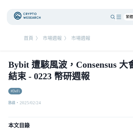
首頁
〉
市場週報
〉
市場週報
Bybit 遭駭風波，Consensus 大
結束 - 0223 幣研週報
#
DeFi
Bill
・
2025/02/24
本文目錄