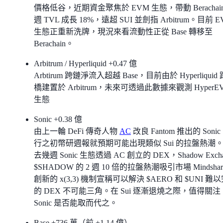
價格低谷，近期資金聚焦於 EVM 生態，帶動 Berachai
週 TVL 成長 18%，遠超 SUI 並劍指 Arbitrum。目前 E
生態正重新洗牌，現況來看流動性正從 Base 轉移至
Berachain。
Arbitrum / Hyperliquid +0.47 億
Arbtirum 跨鏈淨流入超越 Base，目前由於 Hyperliquid
橋建置於 Arbitrum，未來可透過此數據來觀測 HyperE
生態
Sonic +0.38 億
由上一輪 DeFi 傳奇人物
AC
改良 Fantom 推出的 Soni
行之初幣研週報就預期可能出現類似 Sui 的拉盤熱潮
去幾週 Sonic 生態透過 AC 創立的 DEX，Shadow Excha
$SHADOW 的 2 週 10 倍的拉盤熱潮吸引市場 Mindsha
創新的 x(3,3) 機制宣稱可以解決 $AERO 和 $UNI 難
的 DEX 不可能三角。在 Sui 逐漸退燒之際，值得關注
Sonic 是否能取而代之。
Base +736 萬（前 +1.14 億）