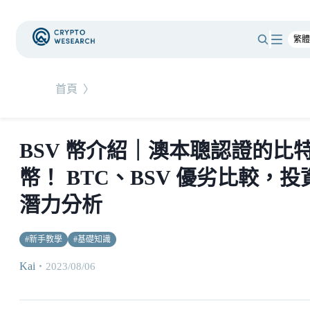
首頁
〉
BSV 幣介紹｜澳本聰認證的比
幣！ BTC、BSV 優劣比較，投
潛力分析
#
新手教學
#
基礎知識
Kai
・
2023/08/06