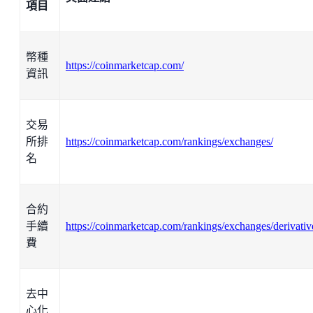
項目
幣種
https://coinmarketcap.com/
資訊
交易
所排
https://coinmarketcap.com/rankings/exchanges/
名
合約
手續
https://coinmarketcap.com/rankings/exchanges/derivativ
費
去中
心化