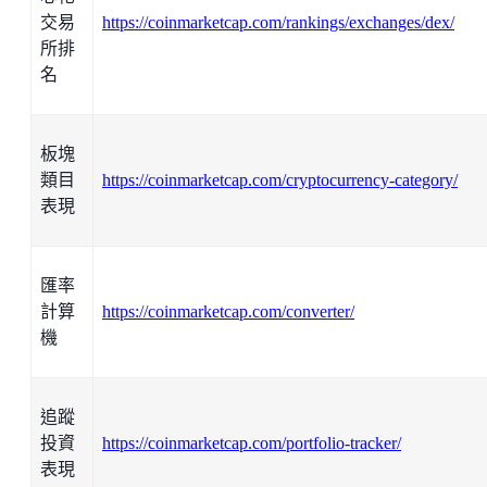
交易
https://coinmarketcap.com/rankings/exchanges/dex/
所排
名
板塊
類目
https://coinmarketcap.com/cryptocurrency-category/
表現
匯率
計算
https://coinmarketcap.com/converter/
機
追蹤
投資
https://coinmarketcap.com/portfolio-tracker/
表現