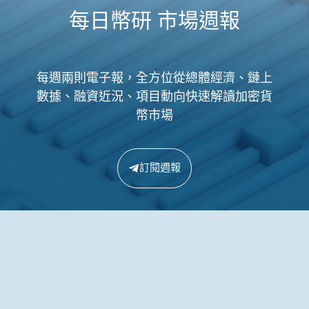
每日幣研 市場週報
每週兩則電子報，全方位從總體經濟、鏈上
數據、融資近況、項目動向快速解讀加密貨
幣市場
訂閱週報