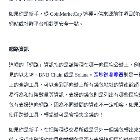
如果你是新手，從 CoinMarketCap 這種可信來源前往項目
網站或社群平台相對更安全一點。
網路資訊
這裡的「網路」資訊指的是該幣種在哪一條區塊公鏈上，例
見的以太坊、BNB Chain 或是 Solana。
區塊鏈瀏覽器
則是一
上的查詢工具，可以查到那條鏈上所有錢包地址的資產餘額
易行為和持幣數量等資訊，支援的錢包則是列出有哪些區塊
包有支援這條網路，因為不同鏈間的資產不一定相容，如果
使用跨鏈工具，轉錯鏈可是會損失金錢的！
如果你是新手，在把幣種從交易所或是另外一個錢包轉出來
前，記得先確認你的
目的地錢包
是否有支援這個區塊鏈的代