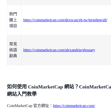
熱門
鏈上
https://coinmarketcap.com/dexscan/zh-tw/trending/all/
項目
常見
術語
https://coinmarketcap.com/alexandria/glossary
辭典
如何使用 CoinMarketCap 網站？CoinMarketCa
網站入門教學
CoinMarketCap 官方網址：
https://coinmarketcap.com/