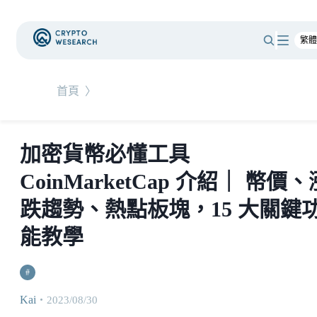
首頁
〉
加密貨幣必懂工具
CoinMarketCap 介紹｜ 幣價、
跌趨勢、熱點板塊，15 大關鍵
能教學
#
Kai
・
2023/08/30