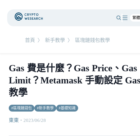
首頁
〉
新手教學
〉
區塊鏈錢包教學
Gas 費是什麼？Gas Price、Gas
Limit？Metamask 手動設定 Ga
教學
#
區塊鏈錢包
#
新手教學
#
基礎知識
東東
・
2023/06/28