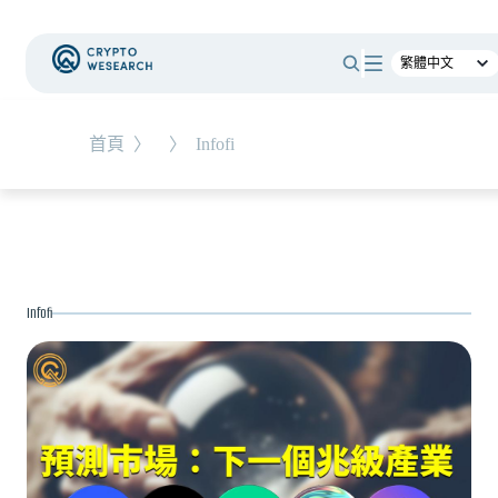
#
RWA
首頁
〉
〉
Infofi
NEW EVENT
最新活動
NEW ARTICLES
Infofi
全球最大託管銀行入局！ BNY Mellon 要讓美債交易
24/7 不打烊