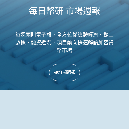
每日幣研 市場週報
每週兩則電子報，全方位從總體經濟、鏈上
數據、融資近況、項目動向快速解讀加密貨
幣市場
訂閱週報