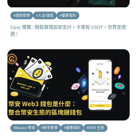
#
理財教學
#
入金/儲值
#
優惠福利
Upay 導覽 : 輕鬆實現加密支付，卡里有 USDT，世界走透
透 !
#
Binance 幣安
#
新手教學
#
優惠福利
#
BNB 生態