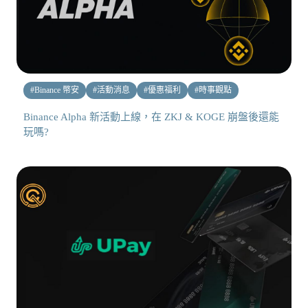
#
Binance 幣安
#
活動消息
#
優惠福利
#
時事觀點
Binance Alpha 新活動上線，在 ZKJ & KOGE 崩盤後還能
玩嗎?