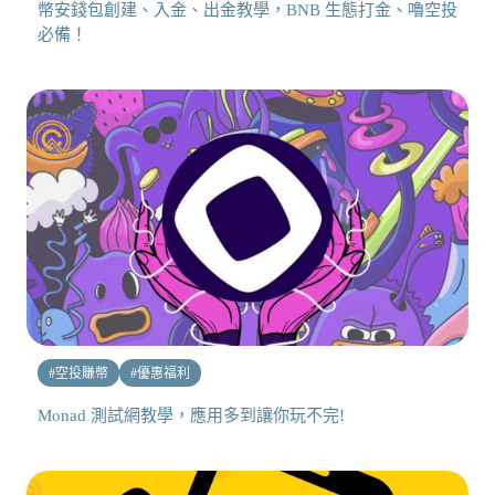
幣安錢包創建、入金、出金教學，BNB 生態打金、嚕空投
必備！
#
空投賺幣
#
優惠福利
Monad 測試網教學，應用多到讓你玩不完!