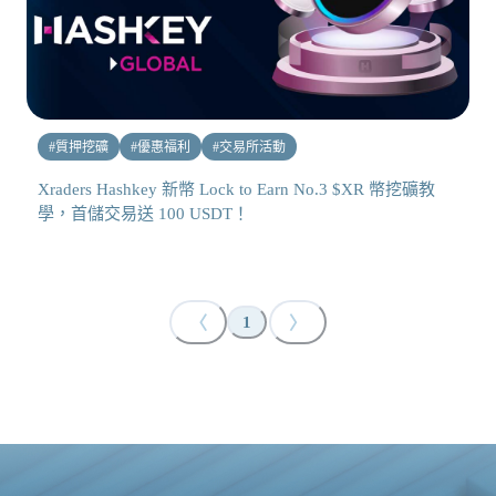
#
質押挖礦
#
優惠福利
#
交易所活動
Xraders Hashkey 新幣 Lock to Earn No.3 $XR 幣挖礦教
學，首儲交易送 100 USDT！
〈
〉
1