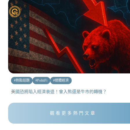
#
熱點話題
#
PolitiFi
#
總體經濟
美國恐將陷入經濟衰退！會入熊還是牛市的轉機？
觀看更多熱門文章