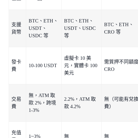
BTC、ETH、
BTC、ETH、
支援
BTC、ETH、
USDT、
USDT、USDC
貨幣
CRO 等
USDC 等
等
虛擬卡 10 美
發卡
需質押不同額
10-100 USDT
元，實體卡 100
費
CRO
美元
無，ATM 取
交易
2.2%，ATM 取
無（可能有兌
款 2%，跨境
費
款 4.2%
費）
1-3%
充值
1~3%
無
無