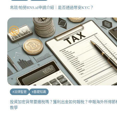
帛琉/帕勞RNS.id申請介紹｜能否通過幣安KYC？
#
法律監管
#
基礎知識
投資加密貨幣要繳稅嗎？獲利出金如何報稅？申報海外所得節
教學