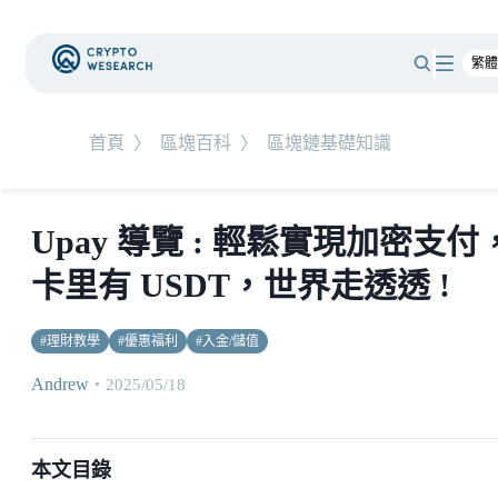
首頁
〉
區塊百科
〉
區塊鏈基礎知識
Upay 導覽 : 輕鬆實現加密支付
卡里有 USDT，世界走透透 !
#
理財教學
#
優惠福利
#
入金/儲值
Andrew
・
2025/05/18
本文目錄