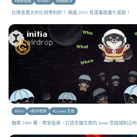
#
熱點話題
#
PolitiFi
#
總體經濟
比降息更大的比特幣利好？ 美國 2025 有望重啟量化寬鬆！
#
DeFi
#
新手教學
#
Cosmos 生態
融資 2400 萬、幣安投資，打造全鏈生態的 Initia 空投規則公