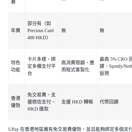
費
部分有（如
年費
Precious Card
無
無
400 HKD）
卡片多樣、綁
最高 5% CRO 
特色
高消費限額、應
定多種支付平
饋、Spotify/Netf
功能
用程式客製化
台
返現
免交易費、支
香港
援微信支付、
支援 HKD 轉帳
代幣回饋
優勢
HKD 匯款
UPay 在香港地區擁有免交易費優勢，並且能夠綁定多個支