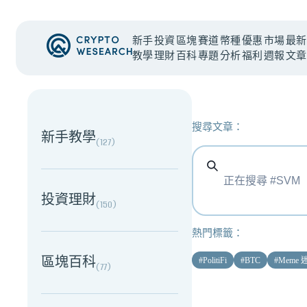
新手
投資
區塊
賽道
幣種
優惠
市場
最新
教學
理財
百科
專題
分析
福利
週報
文章
NEW EVENT
最新活動
搜尋文章：
新手教學
(
127
)
投資理財
(
150
)
熱門標籤：
區塊百科
#
PolitiFi
#
BTC
#
Meme
(
77
)