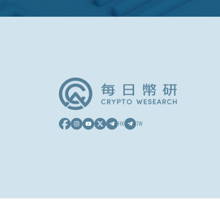
HK
TW