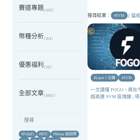
賽道專題
(
435
)
搜尋結果：
2
篇相
#
SVM
幣種分析
(
164
)
優惠福利
(
38
)
#
Layer 1 公鏈
#
SVM
一文讀懂 FOGO，將
全部文章
(
1860
)
超高速 SVM 區塊鏈 | 
#
PolitiFi
#
BTC
#
Meme 迷因幣