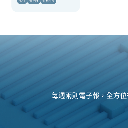
#
AI
#
DeFi
#
DePIN
每週兩則電子報，全方位