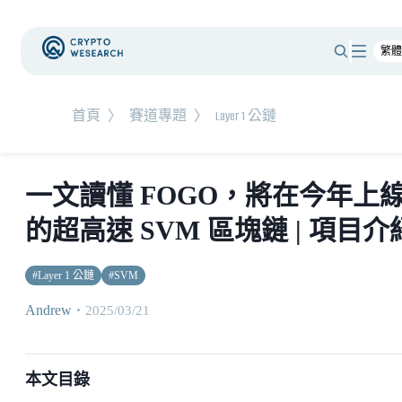
首頁
〉
賽道專題
〉
Layer 1 公鏈
一文讀懂 FOGO，將在今年上
的超高速 SVM 區塊鏈 | 項目介
#
Layer 1 公鏈
#
SVM
Andrew
・
2025/03/21
本文目錄