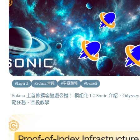
#
Layer 2
#
Solana 生態
#
空投賺幣
#
Gamefi
Solana 上首條擴容遊戲公鏈！ 模組化 L2 Sonic 介紹，Odyssey
勵任務、空投教學