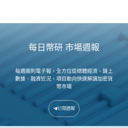
每日幣研 市場週報
每週兩則電子報，全方位從總體經濟、鏈上
數據、融資近況、項目動向快速解讀加密貨
幣市場
訂閱週報