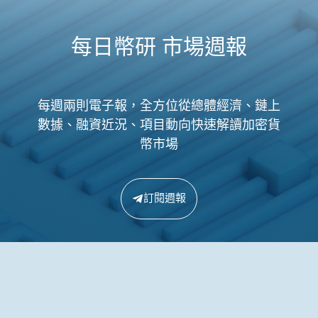
每日幣研 市場週報
每週兩則電子報，全方位從總體經濟、鏈上
數據、融資近況、項目動向快速解讀加密貨
幣市場
訂閱週報