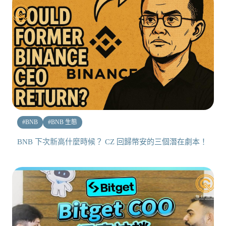
#
BNB
#
BNB 生態
BNB 下次新高什麼時候？ CZ 回歸幣安的三個潛在劇本！