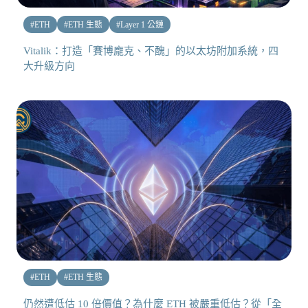
#
ETH
#
ETH 生態
#
Layer 1 公鏈
Vitalik：打造「賽博龐克、不醜」的以太坊附加系統，四
大升級方向
#
ETH
#
ETH 生態
仍然遭低估 10 倍價值？為什麼 ETH 被嚴重低估？從「全