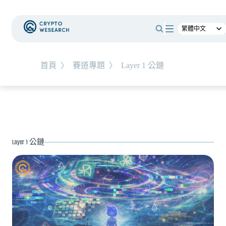
#
時事觀點
首頁
〉
賽道專題
〉
Layer 1 公鏈
NEW EVENT
最新活動
NEW ARTICLES
Layer 1 公鏈
老牌交易所 BitMEX 熄燈！ 熊市中，誰能在產業淘
汰潮中生存？