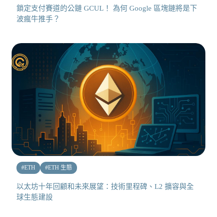
鎖定支付賽道的公鏈 GCUL！ 為何 Google 區塊鏈將是下
波瘋牛推手？
#
ETH
#
ETH 生態
以太坊十年回顧和未來展望：技術里程碑、L2 擴容與全
球生態建設