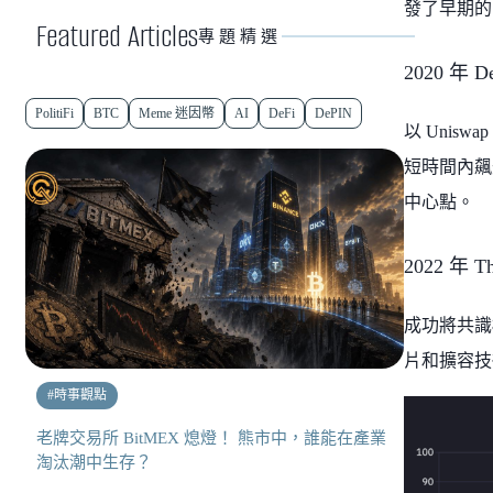
發了早期的
Featured Articles
專題精選
2020 年
PolitiFi
BTC
Meme 迷因幣
AI
DeFi
DePIN
以 Unis
短時間內飆
中心點。
2022 年 
成功將共識
片和擴容技
#
時事觀點
老牌交易所 BitMEX 熄燈！ 熊市中，誰能在產業
淘汰潮中生存？