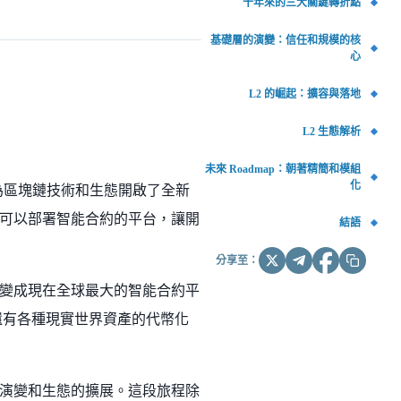
十年來的三大關鍵轉折點
基礎層的演變：信任和規模的核
心
L2 的崛起：擴容與落地
L2 生態解析
未來 Roadmap：朝著精簡和模組
化
時也為區塊鏈技術和生態開啟了全新
可以部署智能合約的平台，讓開
結語
分享至：
變成現在全球最大的智能合約平
還有各種現實世界資產的代幣化
演變和生態的擴展。這段旅程除