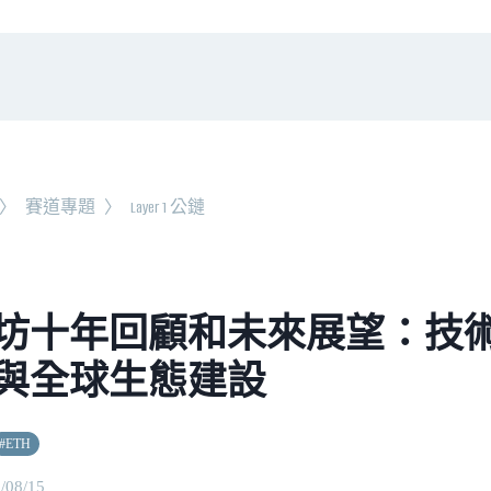
〉
賽道專題
〉
Layer 1 公鏈
坊十年回顧和未來展望：技術
與全球生態建設
#
ETH
/08/15