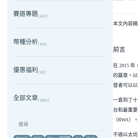
賽道專題
(
435
)
本文內容
幣種分析
(
164
)
前言
在 201
優惠福利
(
38
)
的篇章。以
發者可以以
全部文章
(
1860
)
一直到了十
台和最重要
（RWA）
不過以太坊