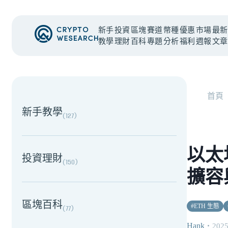
新手
投資
區塊
賽道
幣種
優惠
市場
最新
教學
理財
百科
專題
分析
福利
週報
文章
NEW EVENT
最新活動
首頁
新手教學
(
127
)
以太
投資理財
(
150
)
擴容
區塊百科
#
ETH 生態
(
77
)
Hank
・
2025