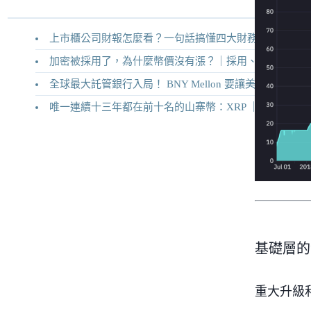
上市櫃公司財報怎麼看？一句話搞懂四大財務報表
加密被採用了，為什麼幣價沒有漲？｜採用、收入與代幣價值捕獲
全球最大託管銀行入局！ BNY Mellon 要讓美債交易 24/7 不打烊
唯一連續十三年都在前十名的山寨幣：XRP ｜Ripple 2026 介紹
基礎層的
重大升級