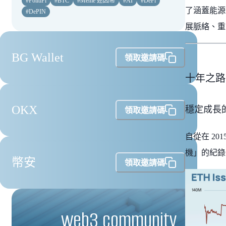
#
PolitiFi
#
BTC
#
Meme 迷因幣
#
AI
#
DeFi
了涵蓋能源
#
DePIN
展脈絡、重
BG Wallet
領取邀請碼
十年之路
OKX
穩定成長
領取邀請碼
自從在 2
機」的紀錄，
幣安
領取邀請碼
web3 community