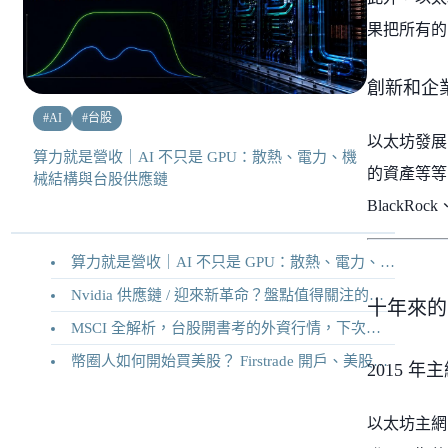
果把所有的 
創新和企
#
AI
#
台股
以太坊發展
算力就是營收｜AI 不只是 GPU：散熱、電力、機
的資產等等。
械結構與台股供應鏈
BlackRo
算力就是營收｜AI 不只是 GPU：散熱、電力、機械結構與台股供應鏈
Nvidia 供應鏈 / 迎來新革命？盤點值得關注的二十家供應鏈企業
十年來的
MSCI 全解析，台股開書考的外資行情，下次調整你準備好了嗎？
幣圈人如何開始買美股？ Firstrade 開戶、美股交易機制完整教學
2015 
以太坊主網