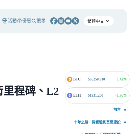
活動
優惠
搜尋
BTC
$
65258.010
+1.42
%
里程碑、L2
ETH
$
1931.250
+1.76
%
前言
十年之路：從實驗到基礎建設