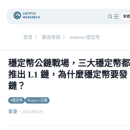
首頁
〉
賽道專題
〉
Stablecoin 穩定幣
穩定幣公鏈戰場，三大穩定幣都
推出 L1 鏈，為什麼穩定幣要發
鏈？
#
穩定幣
#
Layer 1 公鏈
東東
・
2025/08/29