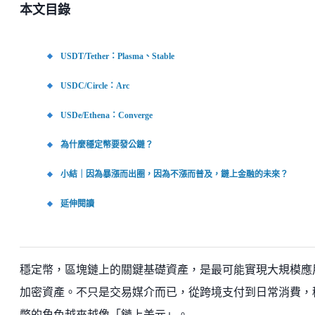
本文目錄
USDT/Tether：Plasma、Stable
USDC/Circle：Arc
USDe/Ethena：Converge
為什麼穩定幣要發公鏈？
小結｜因為暴漲而出圈，因為不漲而普及，鏈上金融的未來？
延伸閱讀
穩定幣，區塊鏈上的關鍵基礎資產，是最可能實現大規模應
加密資產。不只是交易媒介而已，從跨境支付到日常消費，
幣的角色越來越像「鏈上美元」。