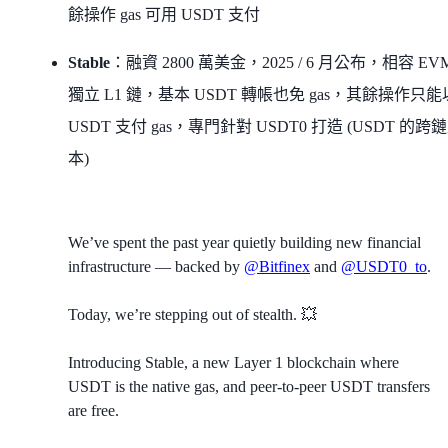
餘操作 gas 可用 USDT 支付
Stable
：融資 2800 萬美金，2025 / 6 月公布，相容 EV
獨立 L1 鏈，基本 USDT 轉帳也免 gas，其餘操作只能
USDT 支付 gas，專門針對 USDT0 打造 (USDT 的跨
本)
We’ve spent the past year quietly building new financial
infrastructure — backed by
@Bitfinex
and
@USDT0_to
.
Today, we’re stepping out of stealth. 💥
Introducing Stable, a new Layer 1 blockchain where
USDT is the native gas, and peer-to-peer USDT transfers
are free.