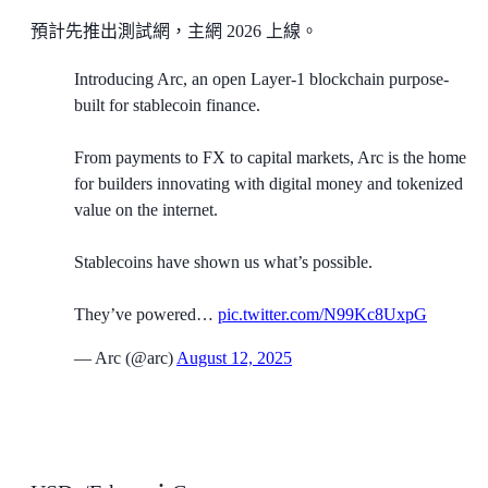
預計先推出測試網，主網 2026 上線。
Introducing Arc, an open Layer-1 blockchain purpose-
built for stablecoin finance.
From payments to FX to capital markets, Arc is the home
for builders innovating with digital money and tokenized
value on the internet.
Stablecoins have shown us what’s possible.
They’ve powered…
pic.twitter.com/N99Kc8UxpG
— Arc (@arc)
August 12, 2025