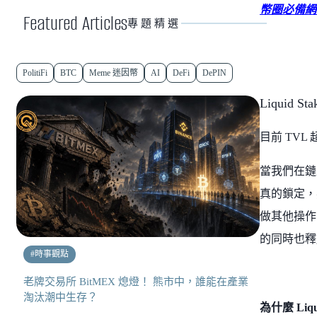
幣圈必備網站
Featured Articles
專題精選
PolitiFi
BTC
Meme 迷因幣
AI
DeFi
DePIN
Liquid
目前 TVL
當我們在鏈
真的鎖定，
做其他操作了
的同時也釋
#
時事觀點
老牌交易所 BitMEX 熄燈！ 熊市中，誰能在產業
淘汰潮中生存？
為什麼 Liq