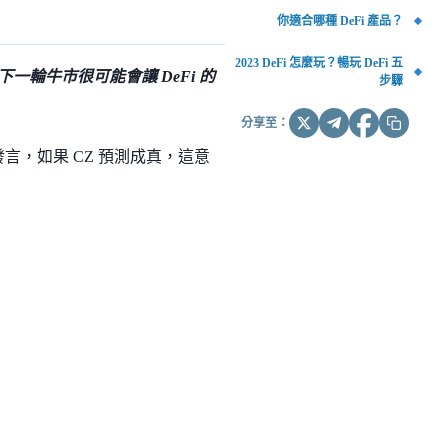
你適合哪種 DeFi 產品？
2023 DeFi 怎麼玩？暢玩 DeFi 五
…下一輪牛市很可能會讓 DeFi 的
步驟
分享至：
這段發言，如果 CZ 預測成真，這意