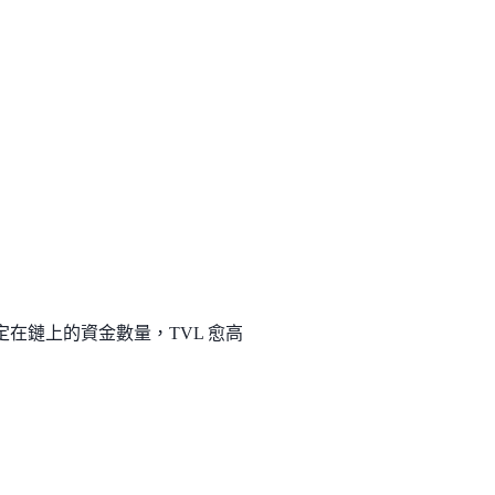
是鎖定在鏈上的資金數量，TVL 愈高