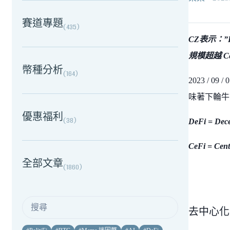
賽道專題
(
435
)
CZ表示：”
規模超越 Ce
幣種分析
(
164
)
2023 /
味著下輪牛
優惠福利
(
38
)
DeFi = De
CeFi = Ce
全部文章
(
1860
)
去中心化金