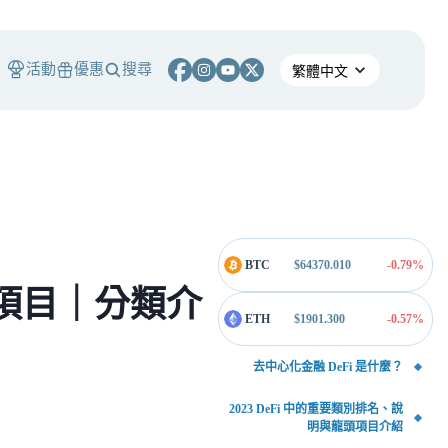
活動
優惠
搜尋
BTC
$
64370.010
-0.79
%
頭項目｜分類介
ETH
$
1901.300
-0.57
%
去中心化金融 DeFi 是什麼？
2023 DeFi 中的重要類別排名、說
明與龍頭項目介紹