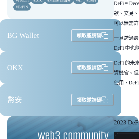
#
PolitiFi
#
BTC
#
Meme 迷因幣
#
AI
#
DeFi
DeFi =
#
DePIN
款、交易、
可以無需許
BG Wallet
領取邀請碼
一旦跨過最
DeFi 中
DeFi 
OKX
領取邀請碼
資機會。但
使用，De
幣安
領取邀請碼
2023 
web3 community