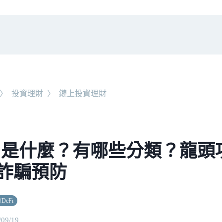
〉
投資理財
〉
鏈上投資理財
Fi 是什麼？有哪些分類？龍
詐騙預防
#
DeFi
/09/19