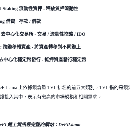
uid Staking 流動性質押 - 釋放質押流動性
ing 借貸 - 存款 / 借款
es 去中心化交易所 - 交易 / 流動性挖礦 / IDO
dge 跨鏈移轉資產 - 將資產轉移到不同鏈上
 去中心化穩定幣發行 - 抵押資產發行穩定幣
eFiLlama 上依據鎖倉量 TVL 排名的前五大類別，TVL 指的
錢投入其中，表示有愈高的市場規模和相關需求。
eFi 鏈上資訊最完整的網站：DeFiLlama