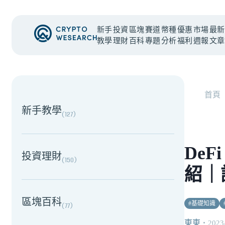
新手
投資
區塊
賽道
幣種
優惠
市場
最新
教學
理財
百科
專題
分析
福利
週報
文章
NEW EVENT
最新活動
首頁
新手教學
(
127
)
De
投資理財
(
150
)
紹｜
區塊百科
#
基礎知識
(
77
)
東東
・
2023