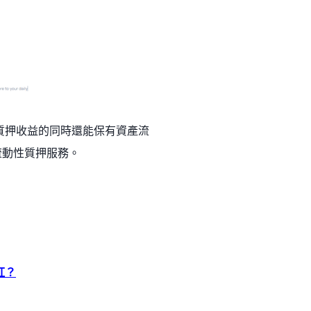
賺取質押收益的同時還能保有資產流
ma 的流動性質押服務。
爆紅？