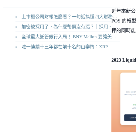
近年來新公
上市櫃公司財報怎麼看？一句話搞懂四大財務報表
POS 的
加密被採用了，為什麼幣價沒有漲？｜採用、收入與代幣價值捕獲
押的同時能
全球最大託管銀行入局！ BNY Mellon 要讓美債交易 24/7 不打烊
唯一連續十三年都在前十名的山寨幣：XRP ｜Ripple 2026 介紹
2023 Liq