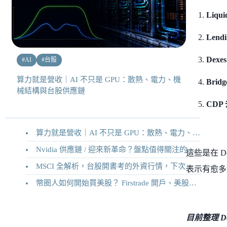
Liq
Lend
Dex
#
AI
#
台股
算力就是營收｜AI 不只是 GPU：散熱、電力、機
Bri
械結構與台股供應鏈
CDP
算力就是營收｜AI 不只是 GPU：散熱、電力、機械結構與台股供應鏈
Nvidia 供應鏈 / 迎來新革命？盤點值得關注的二十家供應鏈企業
這些是在 D
MSCI 全解析，台股開書考的外資行情，下次調整你準備好了嗎？
表示有愈多
幣圈人如何開始買美股？ Firstrade 開戶、美股交易機制完整教學
目前整理 D