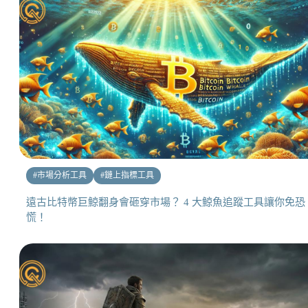
#
市場分析工具
#
鏈上指標工具
遠古比特幣巨鯨翻身會砸穿市場？ 4 大鯨魚追蹤工具讓你免恐
慌！