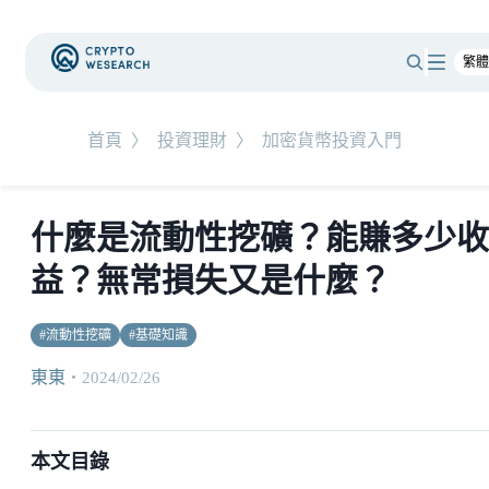
首頁
〉
投資理財
〉
加密貨幣投資入門
什麼是流動性挖礦？能賺多少收
益？無常損失又是什麼？
#
流動性挖礦
#
基礎知識
東東
・
2024/02/26
本文目錄