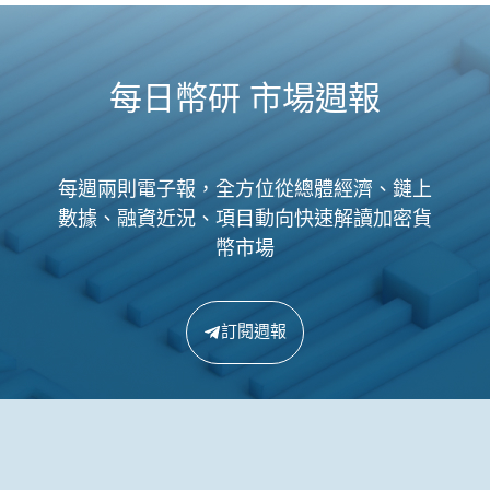
每日幣研 市場週報
每週兩則電子報，全方位從總體經濟、鏈上
數據、融資近況、項目動向快速解讀加密貨
幣市場
訂閱週報