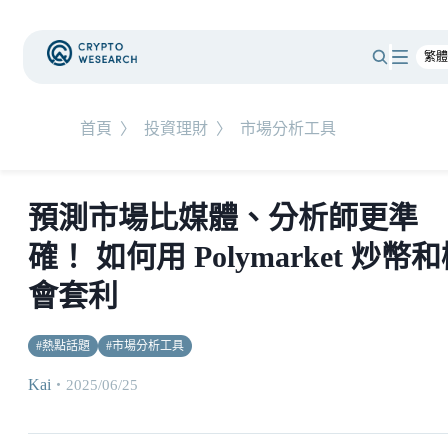
首頁
〉
投資理財
〉
市場分析工具
預測市場比媒體、分析師更準
確！ 如何用 Polymarket 炒幣
會套利
#
熱點話題
#
市場分析工具
Kai
・
2025/06/25