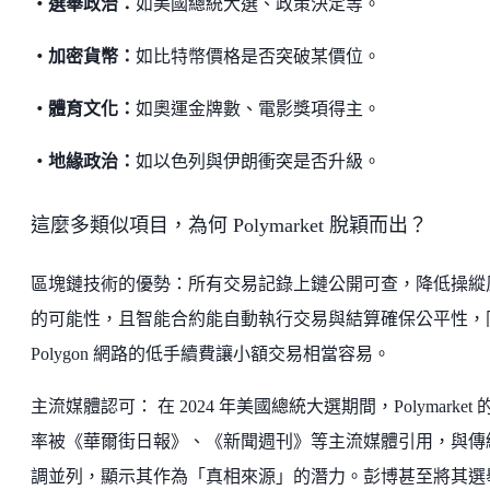
・選舉政治：
如美國總統大選、政策決定等。
・加密貨幣：
如比特幣價格是否突破某價位。
・體育文化：
如奧運金牌數、電影獎項得主。
・地緣政治：
如以色列與伊朗衝突是否升級。
這麼多類似項目，為何 Polymarket 脫穎而出？
區塊鏈技術的優勢：所有交易記錄上鏈公開可查，降低操縱
的可能性，且智能合約能自動執行交易與結算確保公平性，
Polygon 網路的低手續費讓小額交易相當容易。
主流媒體認可： 在 2024 年美國總統大選期間，Polymarket 
率被《華爾街日報》、《新聞週刊》等主流媒體引用，與傳
調並列，顯示其作為「真相來源」的潛力。彭博甚至將其選