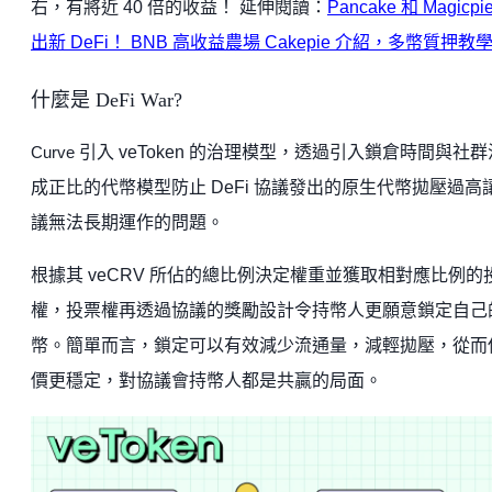
右，有將近 40 倍的收益！ 延伸閱讀：
Pancake 和 Magicpi
出新 DeFi！ BNB 高收益農場 Cakepie 介紹，多幣質押教
什麼是 DeFi War?
引入 veToken 的治理模型，透過引入鎖倉時間與社
Curve
成正比的代幣模型防止 DeFi 協議發出的原生代幣拋壓過高
議無法長期運作的問題。
根據其 veCRV 所佔的總比例決定權重並獲取相對應比例的
權，投票權再透過協議的獎勵設計令持幣人更願意鎖定自己
幣。簡單而言，鎖定可以有效減少流通量，減輕拋壓，從而
價更穩定，對協議會持幣人都是共贏的局面。