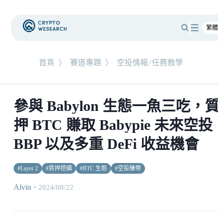
首頁
〉
賽道專題
〉
空投情報/任務教學
參與 Babylon 生態一魚三吃，
押 BTC 賺取 Babypie 未來空投
BBP 以及多重 DeFi 收益機會
#
Layer 2
#
質押挖礦
#
BTC 生態
#
空投賺幣
Alvin
・
2024/08/22