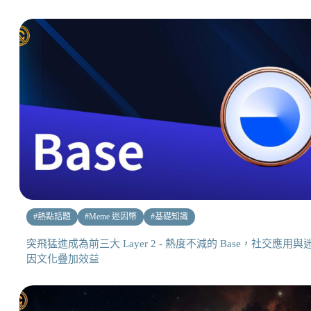
#
熱點話題
#
Meme 迷因幣
#
基礎知識
突飛猛進成為前三大 Layer 2 - 熱度不減的 Base，社交應用與
因文化疊加效益