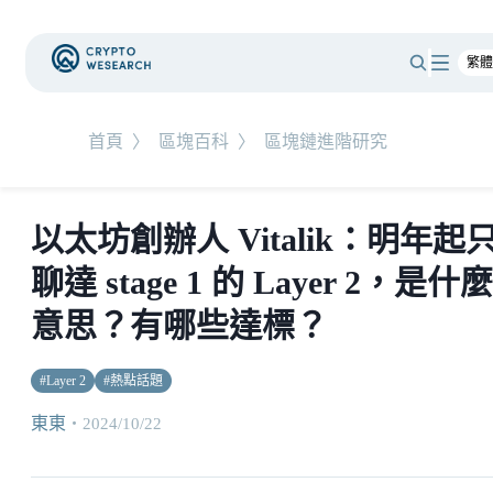
首頁
〉
區塊百科
〉
區塊鏈進階研究
以太坊創辦人 Vitalik：明年起
聊達 stage 1 的 Layer 2，是什麼
意思？有哪些達標？
#
Layer 2
#
熱點話題
東東
・
2024/10/22