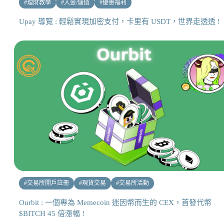
#
理財教學
#
入金/儲值
#
優惠福利
Upay 導覽 : 輕鬆實現加密支付，卡里有 USDT，世界走透透 !
#
交易所開戶註冊
#
現貨交易
#
交易所活動
Ourbit : 一個專為 Memecoin 迷因幣而生的 CEX，首發代幣
$BITCH 45 倍漲幅 !