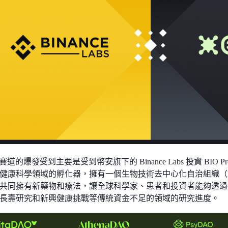
 賽道的爆發受到主要是受到幣安旗下的 Binance Labs 投資 BIO Proto
健康科學領域的孵化器，擁有一個生物技術去中心化自治組織（Bi
共同擁有新藥物和療法，讓全球科學家、患者和投資者能夠透過各種
長壽研究和新興健康挑戰等傳統資金不足的領域的研究進度。