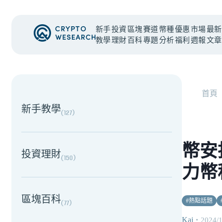
新手
投資
區塊
賽道
幣種
優惠
市場
最新
教學
理財
百科
專題
分析
福利
週報
文章
NEW EVENT
最新活動
首頁
新手教學
(
127
)
幣安
投資理財
(
150
)
力幣種
區塊百科
#
熱點話題
(
77
)
Kai
・
2024/