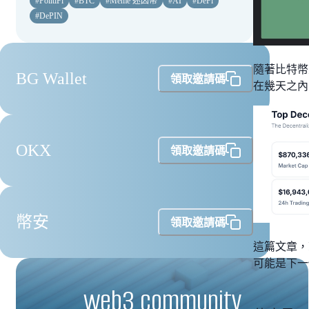
#
PolitiFi
#
BTC
#
Meme 迷因幣
#
AI
#
DeFi
#
DePIN
隨著比特幣
BG Wallet
領取邀請碼
在幾天之內
OKX
領取邀請碼
幣安
領取邀請碼
這篇文章，就
可能是下一
web3 community