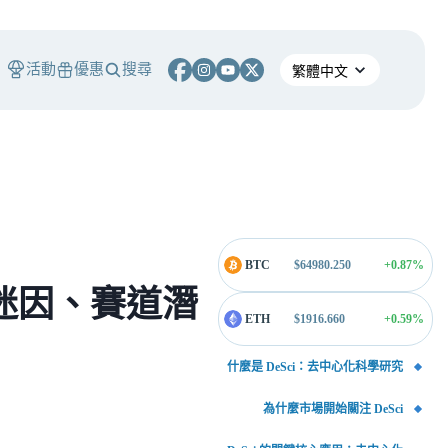
活動
優惠
搜尋
BTC
$
64980.250
+0.87
%
學迷因、賽道潛
ETH
$
1916.660
+0.59
%
什麼是 DeSci：去中心化科學研究
為什麼市場開始關注 DeSci