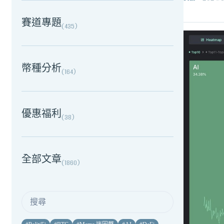
賽道專題
(
435
)
幣種分析
(
164
)
優惠福利
(
38
)
全部文章
(
1860
)