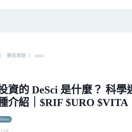
〉
賽道專題
〉
DeSci
投資的 DeSci 是什麼？ 科
介紹｜$RIF $URO $VITA
#
DeSci
11/18