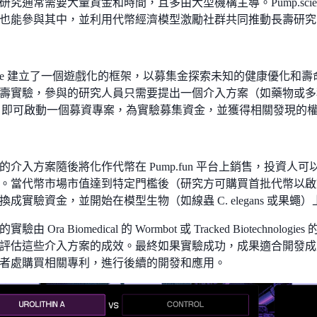
研究通常需要大量資金和時間，且多由大型機構主導。Pump.scie
也能參與其中，並利用代幣經濟模型激勵社群共同推動長壽研究
science 建立了一個遊戲化的框架，以募集金探索未知的健康優化
壽實驗，參與的研究人員只需要提出一個介入方案（如藥物或多
L，即可啟動一個募資專案，為實驗募集資金，並獲得相關發現的
的介入方案隨後將化作代幣在 Pump.fun 平台上銷售，投資人
。當代幣市場市值達到特定門檻後（研究方可購買首批代幣以啟
成實驗資金，並開始在模型生物（如線蟲 C. elegans 或果蠅
由 Ora Biomedical 的 Wormbot 或 Tracked Biotechnolo
評估這些介入方案的成效。最終如果實驗成功，成果適合開發成
者處購買相關專利，進行後續的開發和應用。