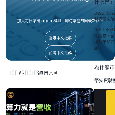
什麼是 
DeSci（
科學研究陳
加入每日幣研 Telegram 群組，即時掌握幣圈最新資訊
DeSci
化儲存、智
香港中文社群
果分享和知
題。
台灣中文社群
為什麼市場
HOT ARTICLES
熱門文章
幣安實驗室投