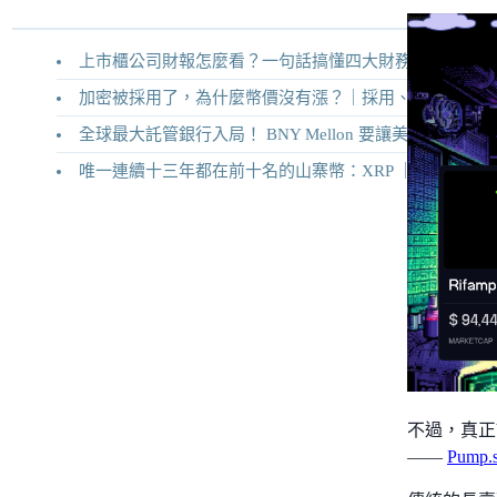
上市櫃公司財報怎麼看？一句話搞懂四大財務報表
加密被採用了，為什麼幣價沒有漲？｜採用、收入與代幣價值捕獲
全球最大託管銀行入局！ BNY Mellon 要讓美債交易 24/7 不打烊
唯一連續十三年都在前十名的山寨幣：XRP ｜Ripple 2026 介紹
不過，真正讓 
——
Pump.s