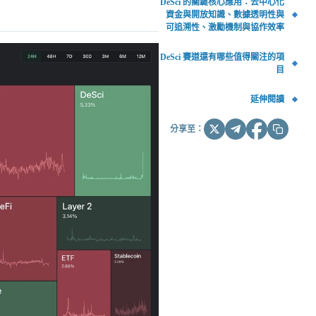
DeSci 的關鍵核心應用：去中心化
資金與開放知識、數據透明性與
可追溯性、激勵機制與協作效率
DeSci 賽道還有哪些值得關注的項
目
延伸閱讀
分享至：