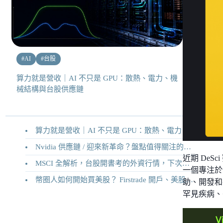
#
AI
#
台股
算力就是營收｜AI 不只是 GPU：散熱、電力、機
械結構與台股供應鏈
算力就是營收｜AI 不只是 GPU：散熱、電力、機械結構與台股供應鏈
Nvidia 供應鏈 / 迎來新革命？盤點值得關注的二十家供應鏈企業
近期 DeSci
MSCI 全解析，台股開書考的外資行情，下次調整你準備好了嗎？
一個專注於
幣圈人如何開始買美股？ Firstrade 開戶、美股交易機制完整教學
助、開發和
罕見疾病、