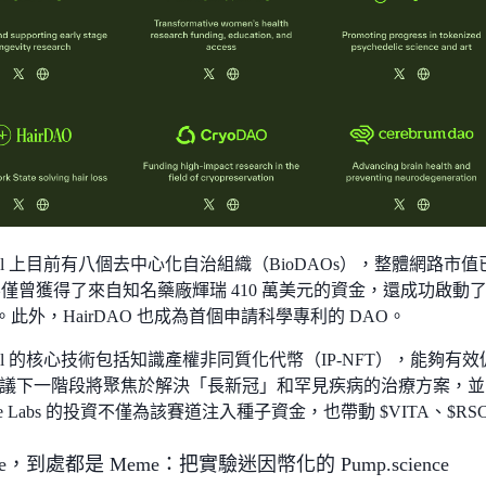
otocol 上目前有八個去中心化自治組織（BioDAOs），整體網路市
O 不僅曾獲得了來自知名藥廠輝瑞 410 萬美元的資金，還成功啟動了新
nces。此外，HairDAO 也成為首個申請科學專利的 DAO。
otocol 的核心技術包括知識產權非同質化代幣（IP-NFT），能
議下一階段將聚焦於解決「長新冠」和罕見疾病的治療方案，並
nce Labs 的投資不僅為該賽道注入種子資金，也帶動 $VITA、$RS
e，到處都是 Meme：把實驗迷因幣化的 Pump.science