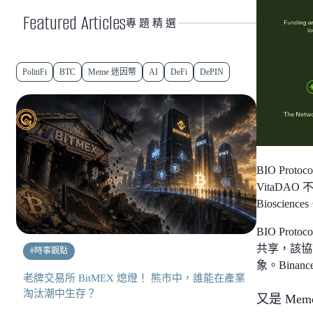
Featured Articles
專題精選
PolitiFi
BTC
Meme 迷因幣
AI
DeFi
DePIN
BIO Pr
VitaDA
Bioscie
BIO Pr
共享，該協
#
時事觀點
象。Bina
老牌交易所 BitMEX 熄燈！ 熊市中，誰能在產業
淘汰潮中生存？
又是 Mem