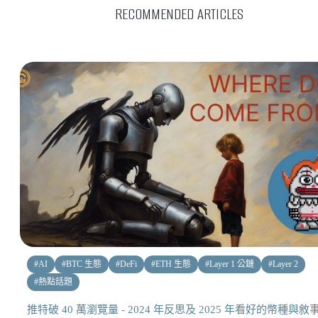
RECOMMENDED ARTICLES
#
AI
#
BTC 生態
#
DeFi
#
ETH 生態
#
Layer 1 公鏈
#
Layer 2
#
熱點話題
推特破 40 萬瀏覽量 - 2024 年反思及 2025 年看好的幣種與敘