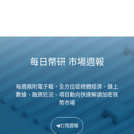
每日幣研 市場週報
每週兩則電子報，全方位從總體經濟、鏈上
數據、融資近況、項目動向快速解讀加密貨
幣市場
訂閱週報