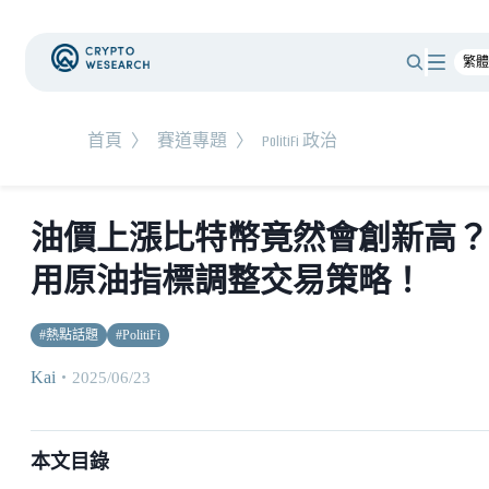
首頁
〉
賽道專題
〉
PolitiFi 政治
油價上漲比特幣竟然會創新高？
用原油指標調整交易策略！
#
熱點話題
#
PolitiFi
Kai
・
2025/06/23
本文目錄