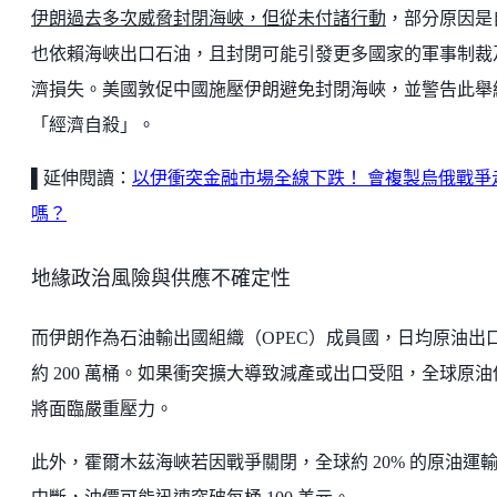
伊朗過去多次威脅封閉海峽，但從未付諸行動
，部分原因是
也依賴海峽出口石油，且封閉可能引發更多國家的軍事制裁
濟損失。美國敦促中國施壓伊朗避免封閉海峽，並警告此舉
「經濟自殺」。
▌延伸閱讀：
以伊衝突金融市場全線下跌！ 會複製烏俄戰爭
嗎？
地緣政治風險與供應不確定性
而伊朗作為石油輸出國組織（OPEC）成員國，日均原油出
約 200 萬桶。如果衝突擴大導致減產或出口受阻，全球原油
將面臨嚴重壓力。
此外，霍爾木茲海峽若因戰爭關閉，全球約 20% 的原油運