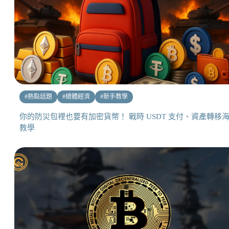
#
熱點話題
#
總體經濟
#
新手教學
你的防災包裡也要有加密貨幣！ 戰時 USDT 支付、資產轉移
教學