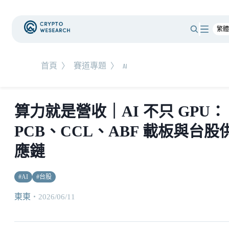
首頁
〉
賽道專題
〉
AI
算力就是營收｜AI 不只 GPU：
PCB、CCL、ABF 載板與台股
應鏈
#
AI
#
台股
東東
・
2026/06/11