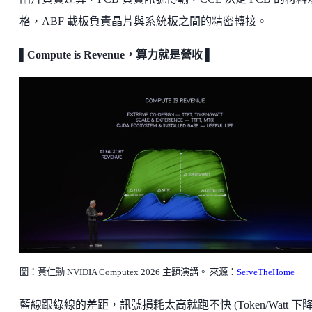
格，ABF 載板負責晶片與系統板之間的精密轉接。
▌Compute is Revenue，算力就是營收 ▌
圖：黃仁勳 NVIDIA Computex 2026 主題演講。 來源：
ServeTheHome
藍線跟綠線的差距，訊號損耗太高就跑不快 (Token/Watt 下降