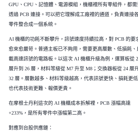
GPU、CPU、記憶體、電源模組，機櫃裡所有零組件，都需
透過 PCB 連接。可以把它理解成工廠裡的通道，負責連接
零件整合成一個系統。
AI 機櫃的功耗不斷攀升，訊號速度持續拉高，對 PCB 的要
愈來愈嚴苛。普通主板已不夠用，需要更高層數、低損耗、
載高速訊號的電路板。以這次 AI 機櫃升級為例，運算板從 2
層升到 26 層，材料等級從 M7 升至 M8；交換器板從 24 層
32 層。層數越多、材料等級越高，代表訊號更快、損耗更
也代表技術更難、報價更貴。
在摩根士丹利這次的 AI 機櫃成本拆解裡，PCB 漲幅高達
+233%，是所有零件中漲幅第二高。
對應到台股供應鏈：