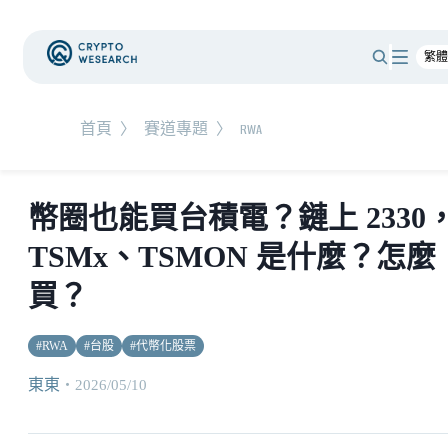
首頁
〉
賽道專題
〉
RWA
幣圈也能買台積電？鏈上 2330
TSMx、TSMON 是什麼？怎麼
買？
#
RWA
#
台股
#
代幣化股票
東東
・
2026/05/10