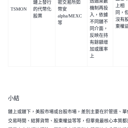
透過乘數
鏈上發行
密交易所如
上相
機制再投
TSMON
的代幣化
幣安
同，
入，依據
股票
alpha/MEXC
沒有
不同鏈不
等
東權
同介面，
反映在持
有餘額增
加或匯率
上
小結
鏈上或鏈下，美股市場或台股市場，差別主要在於管道、單
交易時間、結算貨幣、股東權益等等，但畢竟最核心本質都