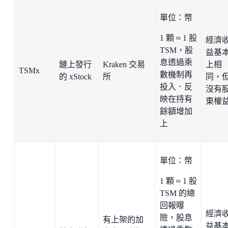
單位：幣
1 顆 ≈ 1 股
經濟
TSM，股
益基
息透過乘
鏈上發行
Kraken 交易
上相
TSMx
數機制再
的 xStock
所
同，
投入．反
沒有
映在持有
東權
餘額增加
上
單位：幣
1 顆 ≈ 1 股
TSM 的總
回報曝
經濟
險，股息
有上架的加
益基