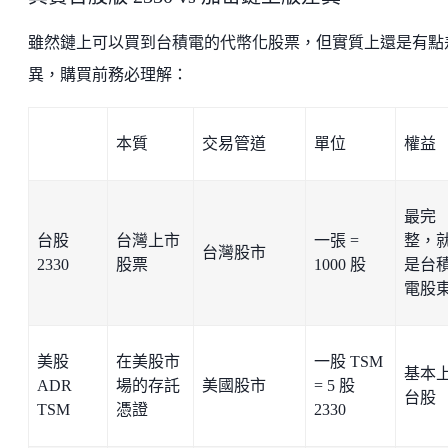
雖然鏈上可以買到台積電的代幣化股票，但實質上還是有點
異，購買前務必理解：
本質
交易管道
單位
權益
最完
台股
台灣上市
一張 =
整，
台灣股市
2330
股票
1000 股
是台
電股
美股
在美股市
一股 TSM
基本上
ADR
場的存託
美國股市
= 5 股
台股
TSM
憑證
2330