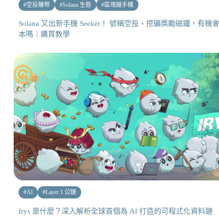
#
空投賺幣
#
Solana 生態
#
區塊鏈手機
Solana 又出新手機 Seeker！ 號稱空投、挖礦獎勵磁鐵，有機
本嗎｜購買教學
#
AI
#
Layer 1 公鏈
Irys 是什麼？深入解析全球首個為 AI 打造的可程式化資料鏈