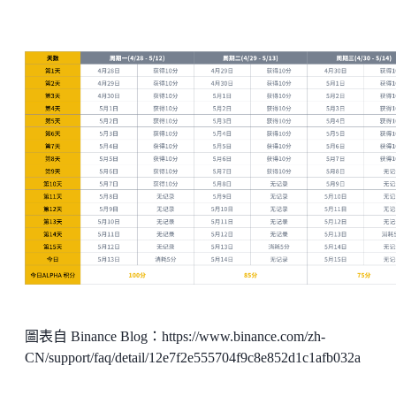
圖表自 Binance Blog：https://www.binance.com/zh-
CN/support/faq/detail/12e7f2e555704f9c8e852d1c1afb032a