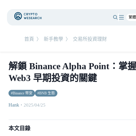
首頁
〉
新手教學
〉
交易所投資理財
解鎖 Binance Alpha Point：掌
Web3 早期投資的關鍵
#
Binance 幣安
#
BNB 生態
Hank
・
2025/04/25
本文目錄