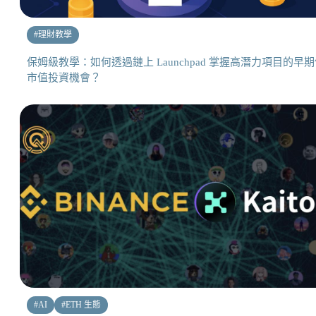
#
理財教學
保姆級教學：如何透過鏈上 Launchpad 掌握高潛力項目的早
市值投資機會？
#
AI
#
ETH 生態