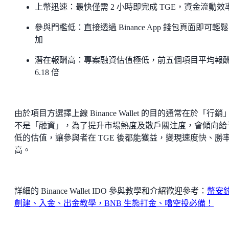
上幣迅速：最快僅需 2 小時即完成 TGE，資金流動效
參與門檻低：直接透過 Binance App 錢包頁面即可輕
加
潛在報酬高：專案融資估值極低，前五個項目平均報
6.18 倍
由於項目方選擇上線 Binance Wallet 的目的通常在於「行銷
不是「融資」，為了提升市場熱度及散戶關注度，會傾向給
低的估值，讓參與者在 TGE 後都能獲益，變現速度快、勝
高。
詳細的 Binance Wallet IDO 參與教學和介紹歡迎參考：
幣安
創建、入金、出金教學，BNB 生態打金、嚕空投必備！