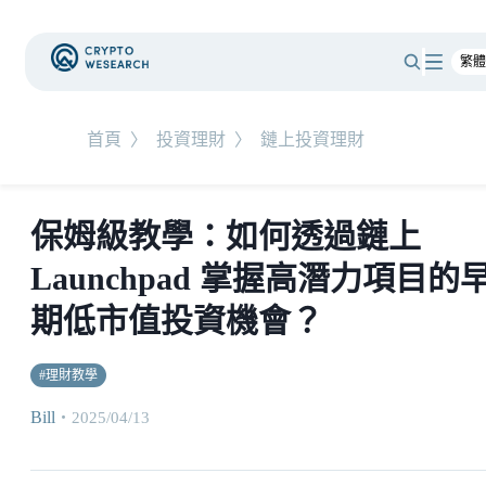
首頁
〉
投資理財
〉
鏈上投資理財
保姆級教學：如何透過鏈上
Launchpad 掌握高潛力項目的
期低市值投資機會？
#
理財教學
Bill
・
2025/04/13