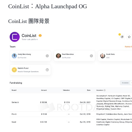
CoinList：Alpha Launchpad OG
CoinList 團隊背景