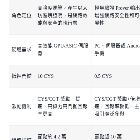
高強度運算，產生以太
輕量驗證 Prover 輸
角色定位
坊區塊證明，是網路效
增強網路安全性和可
能與安全的執行層
展性
高效能 GPU/ASIC 伺服
PC、伺服器或 Andro
硬體需求
器
手機
抵押門檻
10 CYS
0.5 CYS
CYS/CGT 獎勵 + 提
CYS/CGT 獎勵+倍
激勵機制
速，高算力高門檻回報
速，回報率較低，主
率更高
吸引廣泛參與
節點約 4.2 萬
節點超 10 萬