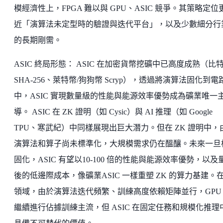
模經濟性上，FPGA 難以與 GPU、ASIC 競爭。其策略定位
近「演算法未定型時的驗證與迭代平台」，以及少數細分行
的長期剛需。
ASIC 終局形態： ASIC 在加密貨幣挖礦中已高度成熟（比
SHA-256、萊特幣/狗狗幣 Scryp），透過將演算法固化到電
中，ASIC 實現數量級的性能與能源效率優勢成為礦業唯一
導。 ASIC 在 ZK 證明（如 Cysic）與 AI 推理（如 Google
TPU、寒武紀）中同樣展現出巨大潛力。但在 ZK 證明中，
演算法和算子尚未標準化，大規模需求仍在醞釀。未來一旦
固化，ASIC 有望以10-100 倍的性能與能源效率優勢，以及
後的低邊際成本，像礦業ASIC 一樣重塑 ZK 的算力基建。在 
領域，由於演算法迭代頻繁、訓練高度依賴矩陣並行，GPU
繼續進行佔據訓練主流，但 ASIC 在固定任務和規模化推理