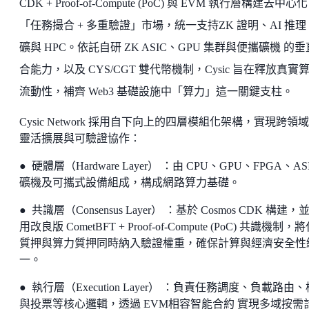
CDK + Proof-of-Compute (PoC) 與 EVM 執行層構建去中心化
「任務撮合 + 多重驗證」市場，統一支持ZK 證明、AI 推
礦與 HPC。依託自研 ZK ASIC、GPU 集群與便攜礦機 的
合能力，以及 CYS/CGT 雙代幣機制，Cysic 旨在釋放真實
流動性，補齊 Web3 基礎設施中「算力」這一關鍵支柱。
Cysic Network 採用自下向上的四層模組化架構，實現跨領
靈活擴展與可驗證協作：
● 硬體層（Hardware Layer） ：由 CPU、GPU、FPGA、AS
礦機及可攜式設備組成，構成網路算力基礎。
● 共識層（Consensus Layer） ：基於 Cosmos CDK 構建，
用改良版 CometBFT + Proof-of-Compute (PoC) 共識機制，
質押與算力質押同時納入驗證權重，確保計算與經濟安全性
一。
● 執行層（Execution Layer） ：負責任務調度、負載路由
與投票等核心邏輯，透過 EVM相容智能合約 實現多域按需