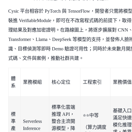
Cysic 平台相容於 PyTorch 與 TensorFlow，開發者只需將模
裝進 VerifiableModule，即可在不改寫程式碼的前提下，取
理結果及對應加密證明。在路線圖上，將逐步擴展對 CNN
Transformer、Llama、DeepSeek 等模型的支持，並發佈人臉
識、目標偵測等即時 Demo 驗證可用性；同時於未來數月開
式碼、文件與案例，推動社群共建。
體
業務模組
核心定位
工程索引
業務價值
系
標準化雲端
基礎入口
標
推理 API，
⭐⭐中等
滿足快速
準
Serverless
整合主流開
模化推理
（算力調度
產
Inference
源模型，降
求，差異