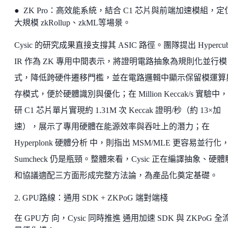
● ZK Pro：高效能系統，結合 C1 芯片與前端加速模組，定
大規模 zkRollup、zkML等場景。
Cysic 的研究成果直接支撐其 ASIC 路徑。團隊提出 Hypercub
IR 作為 ZK 專用中間表示，將證明電路抽象為規則化並行模
式，降低跨硬件遷移門檻，並在電路邏輯中顯示保留模運算
存模式，便於硬體識別與優化；在 Million Keccak/s 實驗中
研 C1 芯片單片實現約 1.31M 次 Keccak 證明/秒（約 13×加
速），展示了專用硬體在能源效率與吞吐上的潛力；在
Hyperplonk 硬體分析 中，則指出 MSM/MLE 更容易並行化
Sumcheck 仍是瓶頸。整體來看，Cysic 正在編譯抽象、硬
和協議適配三方面形成完整方法論，為產品化奠定基礎。
2. GPU路線：通用 SDK + ZKPoG 端對端棧
在 GPU方 向，Cysic 同時推進 通用加速 SDK 與 ZKPoG 全