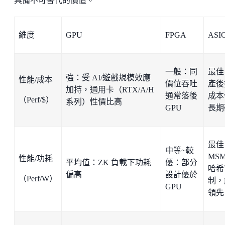
具備不可替代的價值。
維度
GPU
FPGA
ASI
一般：同
最佳
強：受 AI/遊戲規模效應
性能/成本
價位吞吐
產後
加持，通用卡（RTX/A/H
通常落後
成本
（Perf/$）
系列）性價比高
GPU
長期
最佳
中等~較
MSM
性能/功耗
平均值：ZK 負載下功耗
優：部分
哈希
偏高
設計優於
（Perf/W）
制，
GPU
領先