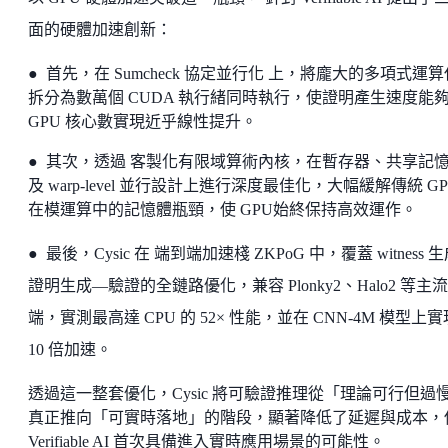
面的硬體加速創新：
● 首先，在 Sumcheck 協定並行化 上，將龐大的多項式運
拆分為數萬個 CUDA 執行緒同時執行，使證明產生速度能
GPU 核心數實現近乎線性提升。
● 其次，透過 客製化有限域算術內核，在暫存器、共享記
及 warp-level 並行設計上進行深度最佳化，大幅緩解傳統 GP
在模運算中的記憶體瓶頸，使 GPU始終保持高效運作。
● 最後，Cysic 在 端到端加速棧 ZKPoG 中，覆蓋 witness 
證明生成—驗證的全鏈路優化，兼容 Plonky2、Halo2 等主
端，實測最高達 CPU 的 52× 性能，並在 CNN-4M 模型上
10 倍加速。
透過這一整套優化，Cysic 將可驗證推理從「理論可行但過
真正推向「可實時落地」的階段，顯著降低了延遲與成本，
Verifiable AI 首次具備進入實時應用場景的可能性。