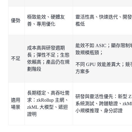
極致能效、硬體友
靈活性高、快速迭代、開發
優勢
善、專用優化
檻低
能效不如 ASIC；顯存限制
成本高與研發週期
致規模瓶頸；
長；彈性不足；生態
不足
依賴高；產品仍在規
不同 GPU 效能差異大；競
劃階段
方案多
長期穩定、高吞吐需
研發與靈活性優先：新型 Z
適用
求：zkRollup 主網、
系統測試、跨鏈驗證、zkM
場景
zkML 大模型、遞迴
小規模推理、身分認證
證明