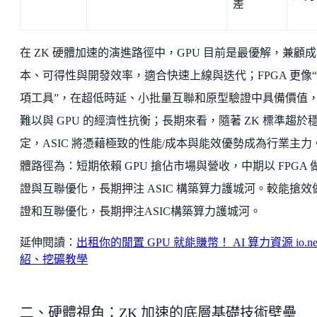
差
在 ZK 硬體加速的演進路徑中，GPU 目前是最優解，兼顧成
本、可得性與開發效率，適合快速上線與迭代；FPGA 更像
項工具”，在超低時延、小批量互聯和原型驗證中具備價值
難以與 GPU 的經濟性抗衡；長期來看，隨著 ZK 標準趨於
定，ASIC 將憑藉極致的性能/成本與能效優勢成為行業主力
體路徑為：短期依賴 GPU 搶佔市場與營收，中期以 FPGA 
證與互聯優化，長期押注 ASIC 構築算力護城河。較能搶效
證和互聯優化，長期押注ASIC構築算力護城河。
延伸閱讀：
出租你的閒置 GPU 就能賺幣！ AI 算力資源 io.ne
紹、挖礦教學
二、硬體視角：ZK 加速的底層基礎技術壁壘