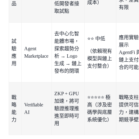
成本）
品
低開發者接
有限
取試點
去中心化智
應用實驗
⭐⭐ 中低
試
能體市場，
展示
驗
Agent
探索趨勢分
（依賴現有
AgentFi 
應
Marketplace
析 → Logo
模型與鏈上
鏈上支付
用
生成 → 鏈上
支付整合）
合的可能
發布的閉環
ZKP + GPU
戰
⭐⭐⭐⭐⭐ 極
戰略支柱
加速，將可
略
Verifiable
高（涉及密
提供可信
驗證推理推
能
AI
碼學與底層
力，建構
進至即時可
力
系統優化）
期競爭壁
用