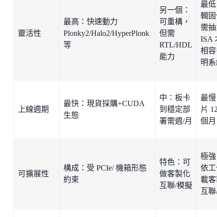
最低
另一個：
輯固
最高：快速動力
可重構，
需抽
靈活性
Plonky2/Halo2/HyperPlonk
但需
ISA
等
RTL/HDL
相容
能力
明系
中：板卡
最慢
最快：現貨採購+CUDA
上線週期
到穩定部
片 1
生態
署需週/月
個月
極強
特色：可
構成：受 PCIe/ 機箱形態
依工
可擴展性
做客製化
約束
載客
互聯/模擬
互聯