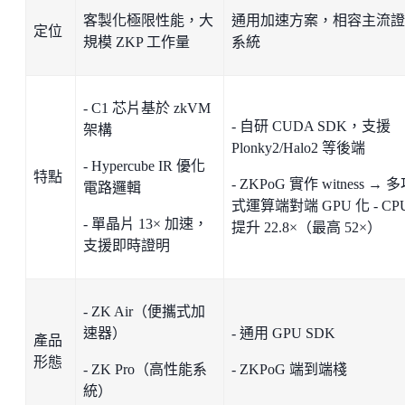
客製化極限性能，大
通用加速方案，相容主流證
定位
規模 ZKP 工作量
系統
- C1 芯片基於 zkVM
- 自研 CUDA SDK，支援
架構
Plonky2/Halo2 等後端
- Hypercube IR 優化
特點
- ZKPoG 實作 witness → 
電路邏輯
式運算端對端 GPU 化 - CP
- 單晶片 13× 加速，
提升 22.8×（最高 52×）
支援即時證明
- ZK Air（便攜式加
速器）
- 通用 GPU SDK
產品
形態
- ZK Pro（高性能系
- ZKPoG 端到端棧
統）