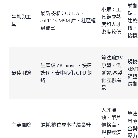
前期
小眾：工
最新技術：CUDA、
缺：
生態與工
具鏈成熟
cuFFT、MSM 庫、社區經
建軟
具
度和人才
驗豐富
棧，
密度較低
後穩
算法驗證/
規模
生產級 ZK prover、快速
原型、低
zk
最佳用途
迭代、去中心化 GPU 網
延遲/客製
歸證
絡
化互聯場
長期
景
人才稀
算法
缺、單片
風險
主要風險
能耗/機位成本持續攀升
價格高、
金與
規模經濟
壓力