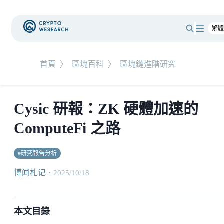
首頁
〉
區塊百科
〉
區塊鏈進階研究
Cysic 研報：ZK 硬體加速的
ComputeFi 之路
#
研究報告分析
博闻札记
・
2025/10/18
本文目錄