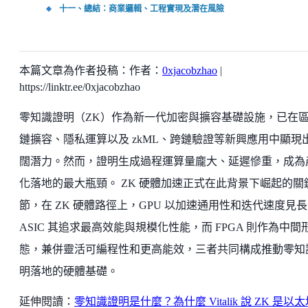
十一、總結：商業邏輯、工程實現及潛在風險
本篇文章為作者投稿：作者：
0xjacobzhao
|
https://linktr.ee/0xjacobzhao
零知識證明（ZK）作為新一代加密與擴容基礎設施，已在
鏈擴容、隱私運算以及 zkML、跨鏈驗證等新興應用中顯現
闊潛力。然而，證明生成過程運算量龐大、延遲慘重，成為
化落地的最大瓶頸。 ZK 硬體加速正式在此背景下崛起的關
節，在 ZK 硬體路徑上，GPU 以加速通用性和迭代速度見
ASIC 其追求最高效能與規模化性能，而 FPGA 則作為中間
態，兼併靈活可編程性和更高能效，三者共同構成推動零知
明落地的硬體基礎。
延伸閱讀：
零知識證明是什麼？為什麼 Vitalik 說 ZK 是以