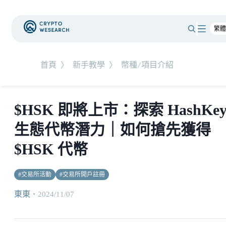
首頁
〉
新手教學
〉
幣種/項目介紹
$HSK 即將上市：探索 HashKe
生態代幣潛力｜如何搶先獲得
$HSK 代幣
#
交易所活動
#
交易所開戶註冊
東東
・
2024/11/07