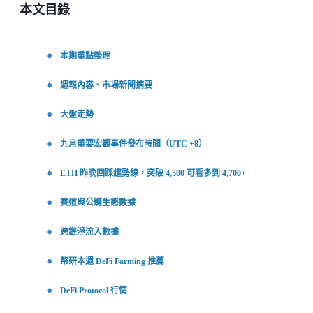
本文目錄
本期重點整理
週報內容、市場新聞摘要
大盤走勢
九月重要宏觀事件發布時間（UTC +8）
ETH 昨晚回踩趨勢線，突破 4,500 可看多到 4,700+
賽道與公鏈生態數據
跨鏈淨流入數據
幣研本週 DeFi Farming 推薦
DeFi Protocol 行情