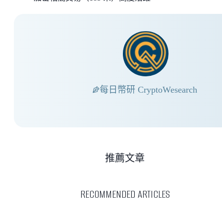
每日幣研 CryptoWesearch
推薦文章
RECOMMENDED ARTICLES