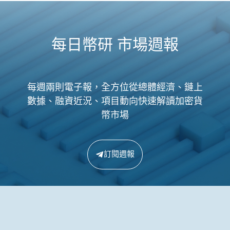
每日幣研 市場週報
每週兩則電子報，全方位從總體經濟、鏈上
數據、融資近況、項目動向快速解讀加密貨
幣市場
訂閱週報