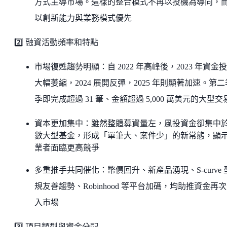
方式主導市場。這樣的整合模式不再以投機為導向，
以創新能力與業務模式優先
2️⃣ 融資活動頻率和特點
市場復甦趨勢明顯：自 2022 年高峰後，2023 年資金
大幅萎縮，2024 展開反彈，2025 年則顯著加速。第
季即完成超過 31 筆、金額超過 5,000 萬美元的大型交
資本更加集中：雖然整體募資量左，風投資金卻集中
數大型基金，形成「單筆大、案件少」的新常態，顯
業者面臨更高競爭
多重推手共同催化：幣價回升、新產品湧現、S‑curve 
規友善趨勢、Robinhood 等平台加碼，均助推資金再
入市場
3️⃣ 項目類型與資金分配