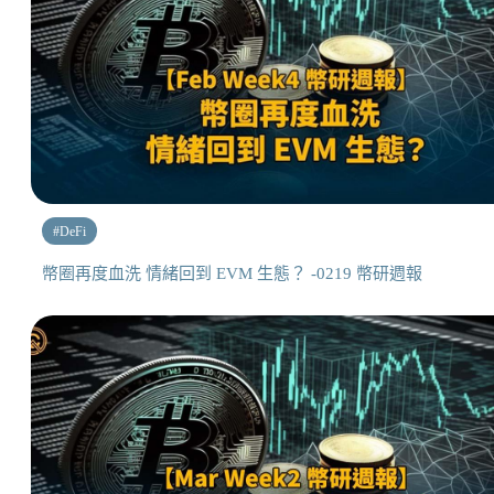
#
DeFi
幣圈再度血洗 情緒回到 EVM 生態？ -0219 幣研週報