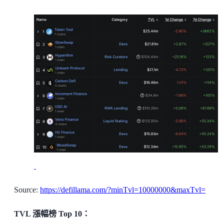
Source:
https://defillama.com/?minTvl=10000000&maxTvl=
TVL 漲幅榜 Top 10：