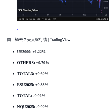
圖：過去 7 天大盤行情 | TradingView
US2000: +1.22%
OTHERS: +0.70%
TOTAL3: +0.69%
ESU2025: +0.33%
TOTAL: -0.02%
NQU2025: -0.09%