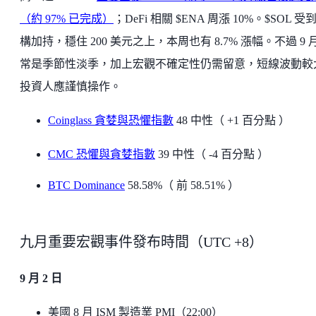
（約 97% 已完成）
；DeFi 相關 $ENA 周漲 10%。$SOL 受
構加持，穩住 200 美元之上，本周也有 8.7% 漲幅。不過 9 
常是季節性淡季，加上宏觀不確定性仍需留意，短線波動較
投資人應謹慎操作。
Coinglass 貪婪與恐懼指數
48 中性（ +1 百分點 ）
CMC 恐懼與貪婪指數
39 中性（ -4 百分點 ）
BTC Dominance
58.58%（ 前 58.51% ）
九月重要宏觀事件發布時間（UTC +8）
9 月 2 日
美國 8 月 ISM 製造業 PMI（22:00）