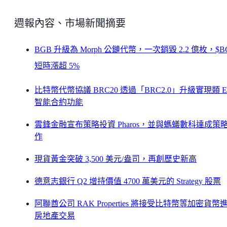
週報內容、市場新聞摘要
BGB 升級為 Morph 公鏈代幣，一次銷毀 2.2 億枚，$B
短時漲超 5%
比特幣代幣協議 BRC20 透過「BRC2.0」升級實現類 
智能合約功能
雲鋒金融宣布策略投資 Pharos，並與螞蟻數科達成策
作
現貨黃金突破 3,500 美元/盎司，再創歷史新高
德意志銀行 Q2 增持價值 4700 萬美元的 Strategy 股票
阿聯酋公司 RAK Properties 將接受比特幣等加密貨幣
房地產交易