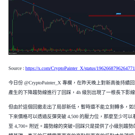
Source :
https://x.com/CryptoPainter_X/status/196266879626477
今日份 @CryptoPainter_X 專欄，在昨天晚上對新高後持續
產生的下降趨勢線進行了回踩，4h 級別出現了一根長下影
但由於這個回撤走出了局部新低，暫時還不能立刻轉多，如
下來價格可以透過反彈突破 4,500 的壓力位，那​​麼至少可以
至 4,700+ 附近。趨勢線的突破+回踩只是提供了小級別趨勢