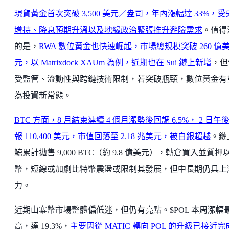
現貨黃金首次突破 3,500 美元／盎司，年內漲幅達 33%，受
增持、降息預期升溫以及地緣政治緊張推升避險需求
。值得
的是，
RWA 數位黃金也快速崛起，市場總規模突破 260 億
元，以 Matrixdock XAUm 為例，近期也在 Sui 鏈上新增
，但
受監管、流動性與跨鏈技術限制，若突破瓶頸，數位黃金有
為投資新常態。
BTC 方面，8 月結束連續 4 個月漲勢後回調 6.5%， 2 日午
報 110,400 美元，市值回落至 2.18 兆美元，被白銀超越
。鏈
鯨累計拋售 9,000 BTC（約 9.8 億美元），轉倉買入並質押
幣，短線或加劇比特幣震盪或限制其發展，但中長期仍具上
力。
近期山寨幣市場整體偏低迷，但仍有亮點。$POL 本周漲幅
高，達 19.3%，
主要因從 MATIC 轉向 POL 的升級已接近完