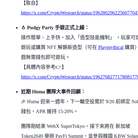
【取自】
https://x.com/CryptoWesearch/status/196280296225607704
🐧
Pudgy Party 手遊正式上線：
操作簡單、上手快，加入「造型技能機制」 ，玩家可
遊玩或購買 NFT 解鎖新造型（可在
Playmythical
購買）
戲無需錢包即可遊玩。
【具體內容參考👉】
https://x.com/CryptoWesearch/status/196276827717808177
近期 Huma 團隊大事件回顧：
🎉 Huma 迎來一週年，下一輪空投需於 9/20 前綁定 Sol
錢包，APR 維持 15-20%。
團隊剛結束 WebX SuperTokyo，接下來將在 新加坡
Token2049 舉辦 PayFi Summit，並參與韓國 KBW Solan