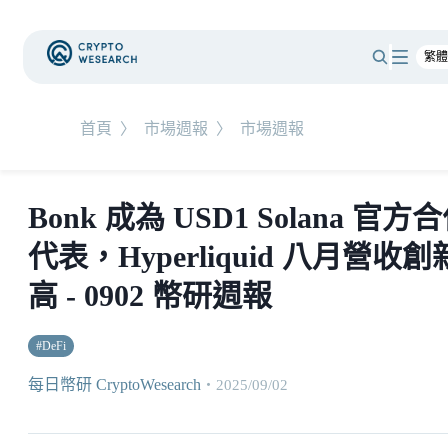
首頁
〉
市場週報
〉
市場週報
Bonk 成為 USD1 Solana 官方
代表，Hyperliquid 八月營收創
高 - 0902 幣研週報
#
DeFi
每日幣研 CryptoWesearch
・
2025/09/02