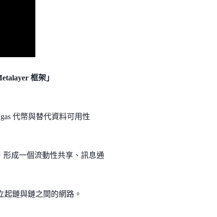
etalayer 框架」
自訂 gas 代幣與替代資料可用性
，形成一個流動性共享、訊息通
通，建立起鏈與鏈之間的網路。