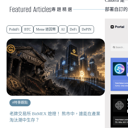
Calder
Featured Articles
部署自訂的
專題精選
PolitiFi
BTC
Meme 迷因幣
AI
DeFi
DePIN
#
時事觀點
老牌交易所 BitMEX 熄燈！ 熊市中，誰能在產業
淘汰潮中生存？