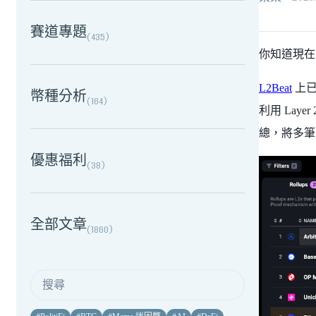
賽道專題
(
435
)
你知道現在有
L2Beat
上已
幣種分析
(
164
)
利用 Laye
總，將多筆
優惠福利
(
38
)
全部文章
(
1860
)