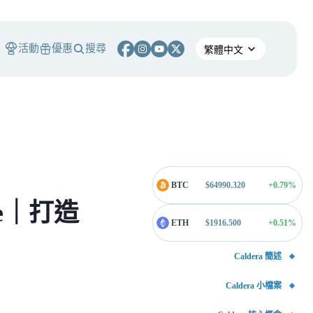
活動
優惠
搜尋
BTC
$
64990.320
+0.79
%
ice｜打造
ETH
$
1916.500
+0.51
%
Caldera 簡述
Caldera 小檔案