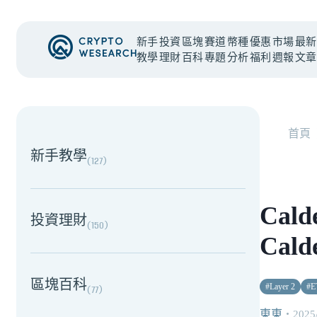
新手
投資
區塊
賽道
幣種
優惠
市場
最新
教學
理財
百科
專題
分析
福利
週報
文章
NEW EVENT
最新活動
首頁
新手教學
(
127
)
Cald
投資理財
(
150
)
Cald
區塊百科
#
Layer 2
#
E
(
77
)
東東
・
2025