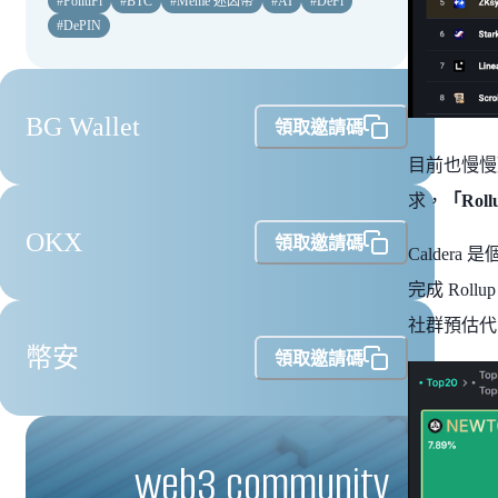
#
PolitiFi
#
BTC
#
Meme 迷因幣
#
AI
#
DeFi
#
DePIN
BG Wallet
領取邀請碼
目前也慢慢
求，
「Rollu
OKX
領取邀請碼
Caldera 是
完成 Rol
社群預估代
幣安
領取邀請碼
web3 community