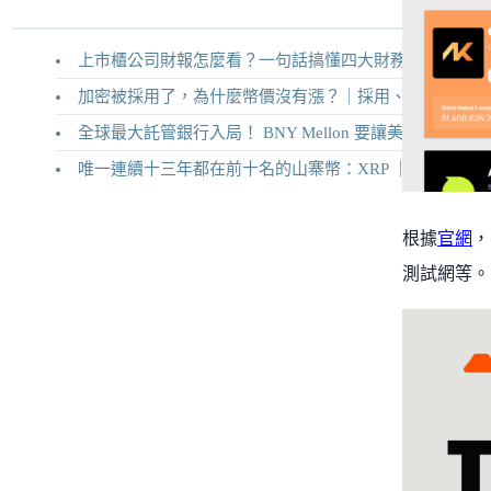
上市櫃公司財報怎麼看？一句話搞懂四大財務報表
加密被採用了，為什麼幣價沒有漲？｜採用、收入與代幣價值捕獲
全球最大託管銀行入局！ BNY Mellon 要讓美債交易 24/7 不打烊
唯一連續十三年都在前十名的山寨幣：XRP ｜Ripple 2026 介紹
根據
官網
，
測試網等。