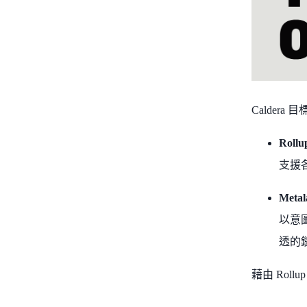
Calder
Roll
支援各
Meta
以意
透的
藉由 Rol