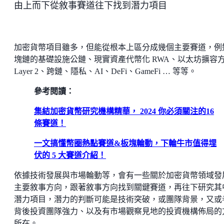
由上而下從敘事賽道往下找到潛力項目
加密貨幣項目雖多，但能從根本上區分成幾個主要賽道，例
塊鏈的基礎設施公鏈、現實資產代幣化 RWA、以太坊擴容
Layer 2、跨鏈、隱私、AI、DeFi、GameFi … 等等。
參考閱讀：
集結加密貨幣研究機構精華， 2024 你必須關注的16
條賽道！
一文搞懂幣圈熱點賽道&板塊輪動，下輪牛市值得埋
伏的 5 大賽道介紹！
依據技術發展與市場輪動等，會有一些關於加密貨幣領域發
主要敘事方向，跟著敘事方向找到關鍵賽道，再往下研究其
潛力項目，潛力的判斷可能是技術突破，或團隊背景，又或
背後投資團隊強力、以及有市場觀察見地的投資機構佈局的
所在。