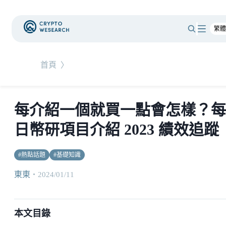
首頁
〉
每介紹一個就買一點會怎樣？每
日幣研項目介紹 2023 績效追蹤
#
熱點話題
#
基礎知識
東東
・
2024/01/11
本文目錄