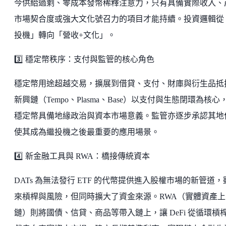
今供給過剩、零成本發幣稀釋注意力，只有具備實際收入、
市場契合度或強大文化號召力的項目才能持續。投資邏輯從
投機」轉向「營收+文化」。
3️⃣ 穩定幣秩序：支付與監管的核心角色
穩定幣用途超越交易，擴展到借貸、支付、財庫與衍生品抵
新興鏈（Tempo、Plasma、Base）以支付與生態閉環為核心
穩定幣具備地緣政治與資本市場意義。監管亦逐步承認其地
使其成為繼投機之後最重要的應用場景。
4️⃣ 新金融工具與 RWA：橋接傳統資本
DATs 為無法發行 ETF 的代幣提供進入股權市場的新管道，
來槓桿與風險，但同時擴大了資金來源。RWA（實體資產上
鏈）則將國債、信貸、商品等帶入鏈上，讓 DeFi 從循環槓