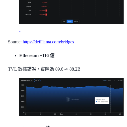
Source:
https://defillama.com/bridges
Ethereum +116 億
TVL 數據錯誤，實際為 89.6 -> 88.2B