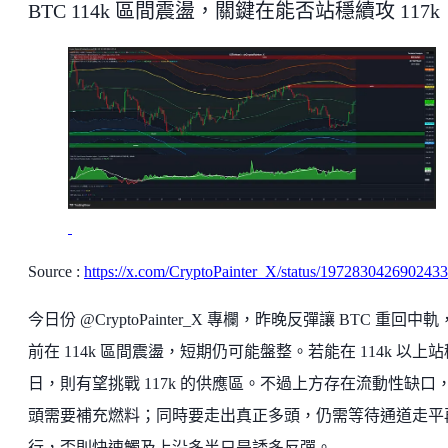
BTC 114k 區間震盪，關鍵在能否站穩續攻 117k
Source :
https://x.com/CryptoPainter_X/status/197283042690243
今日份 @CryptoPainter_X 專欄，昨晚反彈讓 BTC 重回中
前在 114k 區間震盪，短期仍可能盤整。若能在 114k 以上
日，則有望挑戰 117k 的供應區。不過上方存在流動性缺口
頭需要補充燃料；同時要走出真正多頭，仍需等待通道走平
行，否則快速觸及上沿多半只是誘多反彈。