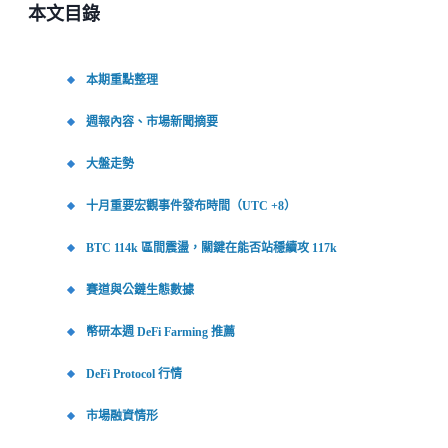
本文目錄
本期重點整理
週報內容、市場新聞摘要
大盤走勢
十月重要宏觀事件發布時間（UTC +8）
BTC 114k 區間震盪，關鍵在能否站穩續攻 117k
賽道與公鏈生態數據
幣研本週 DeFi Farming 推薦
DeFi Protocol 行情
市場融資情形