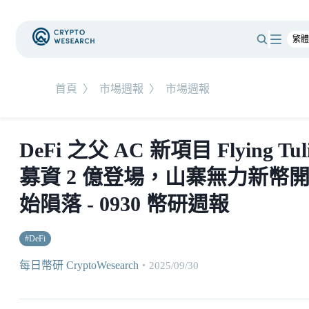
首頁
〉
市場週報
〉
市場週報
DeFi 之父 AC 新項目 Flying Tul
募資 2 億登場，山寨無力新幣
始隕落 - 0930 幣研週報
#
DeFi
每日幣研 CryptoWesearch
・
2025/09/30