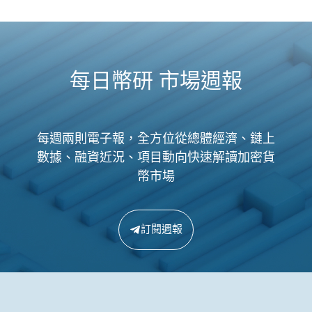
每日幣研 市場週報
每週兩則電子報，全方位從總體經濟、鏈上
數據、融資近況、項目動向快速解讀加密貨
幣市場
訂閱週報