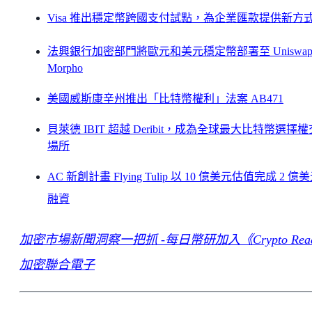
Visa 推出穩定幣跨國支付試點，為企業匯款提供新方
法興銀行加密部門將歐元和美元穩定幣部署至 Uniswap
Morpho
美國威斯康辛州推出「比特幣權利」法案 AB471
貝萊德 IBIT 超越 Deribit，成為全球最大比特幣選擇
場所
AC 新創計畫 Flying Tulip 以 10 億美元估值完成 2 億
融資
加密市場新聞洞察一把抓 -每日幣研加入《Crypto Rea
加密聯合電子