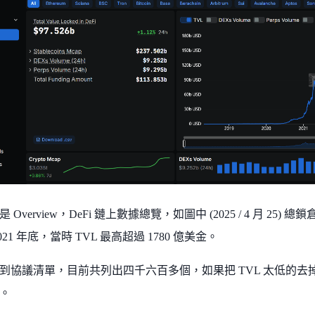
Overview，DeFi 鏈上數據總覽，如圖中 (2025 / 4 月 25) 總鎖倉
21 年底，當時 TVL 最高超過 1780 億美金。
到協議清單，目前共列出四千六百多個，如果把 TVL 太低的去掉，只
。