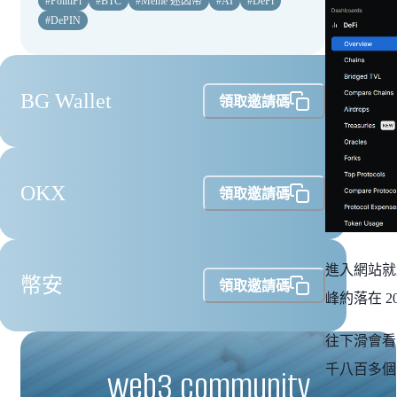
#
PolitiFi
#
BTC
#
Meme 迷因幣
#
AI
#
DeFi
#
DePIN
BG Wallet
領取邀請碼
OKX
領取邀請碼
進入網站就是 
幣安
領取邀請碼
峰約落在 20
往下滑會看
千八百多個
web3 community