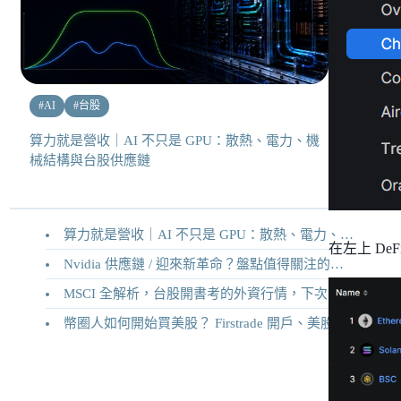
#
AI
#
台股
算力就是營收｜AI 不只是 GPU：散熱、電力、機
械結構與台股供應鏈
算力就是營收｜AI 不只是 GPU：散熱、電力、機械結構與台股供應鏈
在左上 De
Nvidia 供應鏈 / 迎來新革命？盤點值得關注的二十家供應鏈企業
MSCI 全解析，台股開書考的外資行情，下次調整你準備好了嗎？
幣圈人如何開始買美股？ Firstrade 開戶、美股交易機制完整教學