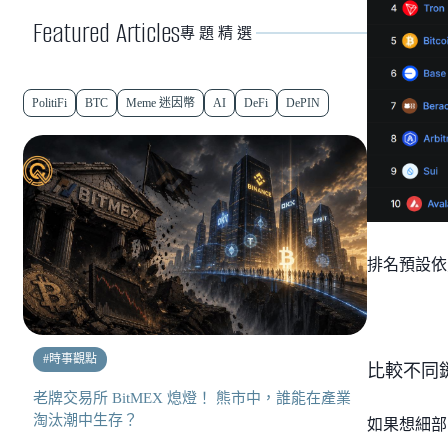
Featured Articles
專題精選
PolitiFi
BTC
Meme 迷因幣
AI
DeFi
DePIN
排名預設依
#
時事觀點
比較不同鏈 -
老牌交易所 BitMEX 熄燈！ 熊市中，誰能在產業
淘汰潮中生存？
如果想細部比較