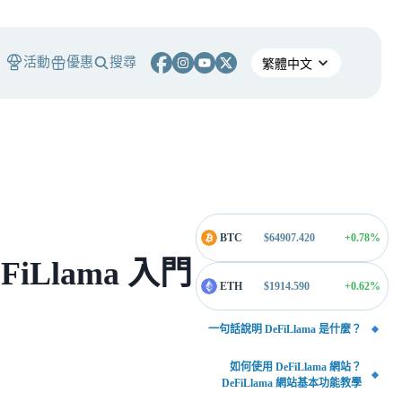
活動
優惠
搜尋
BTC
$
64907.420
+0.78
%
iLlama 入門
ETH
$
1914.590
+0.62
%
一句話說明 DeFiLlama 是什麼？
如何使用 DeFiLlama 網站？
DeFiLlama 網站基本功能教學