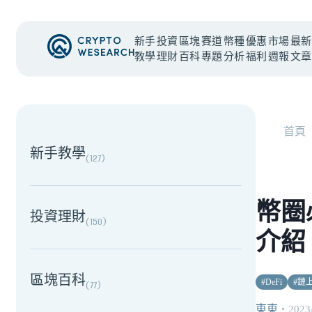
新手
投資
區塊
賽道
幣種
優惠
市場
最新
教學
理財
百科
專題
分析
福利
週報
文章
NEW EVENT
最新活動
首頁
新手教學
(
127
)
幣圈必
投資理財
(
150
)
介紹
區塊百科
#
DeFi
#
鏈
(
77
)
東東
・
2023