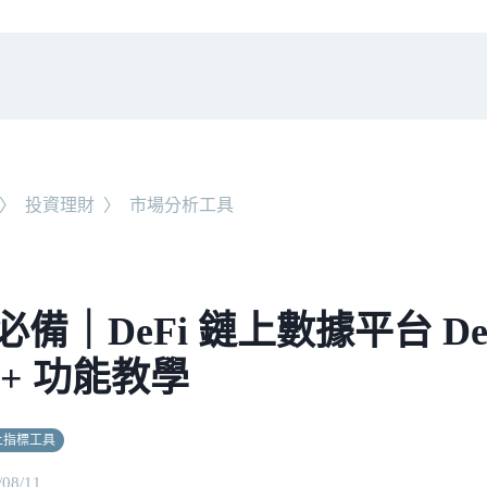
〉
投資理財
〉
市場分析工具
備｜DeFi 鏈上數據平台 DeF
 + 功能教學
上指標工具
/08/11