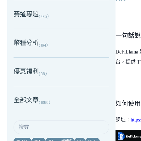
賽道專題
(
435
)
一句話說明
幣種分析
(
164
)
DeFiLlama
台，提供
T
優惠福利
(
38
)
全部文章
(
1860
)
如何使用 
網址：
https