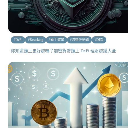
#
DeFi
#
Restaking
#
新手教學
#
流動性挖礦
#
DEX
你知道鏈上更好賺嗎？加密貨幣鏈上 DeFi 理財賺錢大全