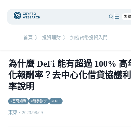
首頁
〉
投資理財
〉
加密貨幣投資入門
為什麼 DeFi 能有超過 100% 高
化報酬率？去中心化借貸協議利
率說明
#
基礎知識
#
新手教學
#
DeFi
東東
・
2023/08/09