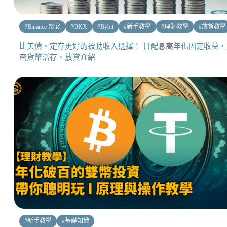
#
Binance 幣安
#
OKX
#
Bybit
#
新手教學
#
理財教學
#
放貸教學
比美債、定存更好的被動收入選擇！ 日配息高年化固定收益，
密貨幣活存、放貸介紹
#
新手教學
#
基礎知識