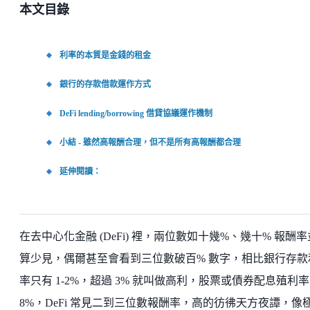
本文目錄
利率的本質是金錢的租金
銀行的存款借款運作方式
DeFi lending/borrowing 借貸協議運作機制
小結 - 雖然高報酬合理，但不是所有高報酬都合理
延伸閱讀：
在去中心化金融 (DeFi) 裡，兩位數如十幾%、幾十% 報酬
算少見，偶爾甚至會看到三位數破百% 數字，相比銀行存款
率只有 1-2%，超過 3% 就叫做高利，股票或債券配息殖利率 
8%，DeFi 常見二到三位數報酬率，高的彷彿天方夜譚，像