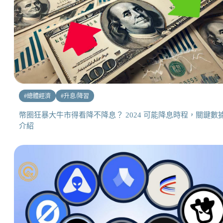
#
總體經濟
#
升息/降習
幣圈狂暴大牛市得看降不降息？ 2024 可能降息時程，關鍵數
介紹