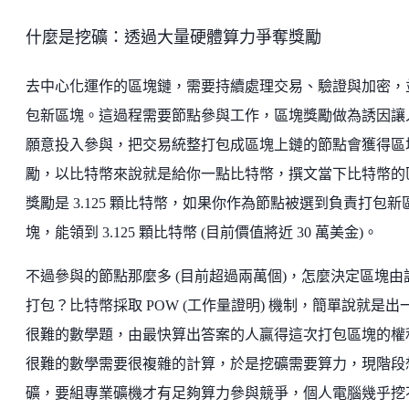
什麼是挖礦：透過大量硬體算力爭奪獎勵
去中心化運作的區塊鏈，需要持續處理交易、驗證與加密，
包新區塊。這過程需要節點參與工作，區塊獎勵做為誘因讓
願意投入參與，把交易統整打包成區塊上鏈的節點會獲得區
勵，以比特幣來說就是給你一點比特幣，撰文當下比特幣的
獎勵是 3.125 顆比特幣，如果你作為節點被選到負責打包新
塊，能領到 3.125 顆比特幣 (目前價值將近 30 萬美金)。
不過參與的節點那麼多 (目前超過兩萬個)，怎麼決定區塊由
打包？比特幣採取 POW (工作量證明) 機制，簡單說就是出
很難的數學題，由最快算出答案的人贏得這次打包區塊的權
很難的數學需要很複雜的計算，於是挖礦需要算力，現階段
礦，要組專業礦機才有足夠算力參與競爭，個人電腦幾乎挖