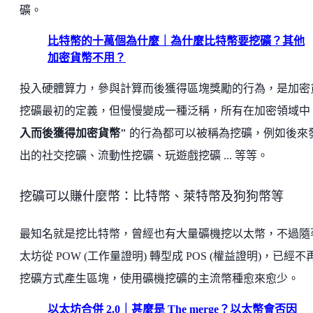
礦。
比特幣的十萬個為什麼｜為什麼比特幣要挖礦？其他
加密貨幣不用？
投入硬體算力，參與計算而後獲得區塊獎勵的行為，是加密
挖礦最初的定義，但慢慢變成一種泛稱，所有在加密領域中
入而後獲得加密貨幣"
的行為都可以被稱為挖礦，例如後來
出的社交挖礦、流動性挖礦、玩遊戲挖礦 ... 等等。
挖礦可以賺什麼幣：比特幣、萊特幣及狗狗幣等
最知名就是挖比特幣，曾經也有大量礦機挖以太幣，不過隨
太坊從 POW (工作量證明) 轉型成 POS (權益證明)，已經不
挖礦方式產生區塊，使用礦機挖礦的主流幣種愈來愈少。
以太坊合併 2.0｜甚麼是 The merge？以太幣會否因