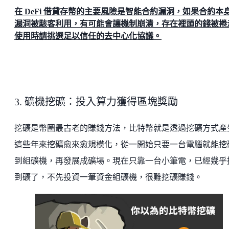
在 DeFi 借貸存幣的主要風險是智能合約漏洞，如果合約本
漏洞被駭客利用，有可能會讓機制崩潰，存在裡頭的錢被捲
使用時請挑選足以信任的去中心化協議。
3. 礦機挖礦：投入算力獲得區塊獎勵
挖礦是幣圈最古老的賺錢方法，比特幣就是透過挖礦方式產
這些年來挖礦愈來愈規模化，從一開始只要一台電腦就能挖
到組礦機，再發展成礦場。現在只靠一台小筆電，已經幾乎
到礦了，不先投資一筆資金組礦機，很難挖礦賺錢。