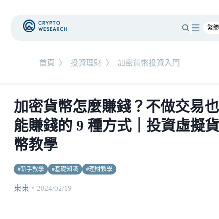
首頁
〉
投資理財
〉
加密貨幣投資入門
加密貨幣怎麼賺錢？不做交易也
能賺錢的 9 種方式｜投資虛擬
幣教學
#
新手教學
#
基礎知識
#
理財教學
東東
・
2024/02/19